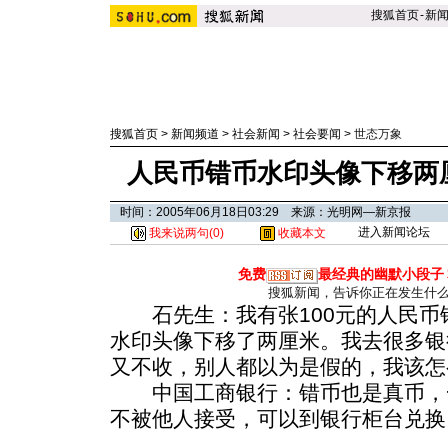
搜狐首页
-
新
搜狐首页
>
新闻频道
>
社会新闻
>
社会要闻
>
世态万象
人民币错币水印头像下移两厘
时间：2005年06月18日03:29 来源：光明网—新京报
进入新闻论坛
我来说两句(
0
)
收藏本文
免费
最经典的幽默小段子
搜狐新闻，告诉你正在发生什
石先生：我有张100元的人民币
水印头像下移了两厘米。我去很多银
又不收，别人都以为是假的，我该怎
中国工商银行：错币也是真币，
不被他人接受，可以到银行柜台兑换