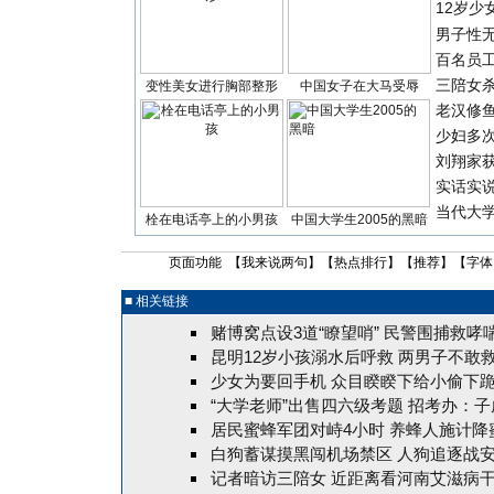
12岁少
男子性无
百名员
三陪女
变性美女进行胸部整形
中国女子在大马受辱
老汉修
少妇多
刘翔家
实话实
当代大
栓在电话亭上的小男孩
中国大学生2005的黑暗
页面功能 【
我来说两句
】【
热点排行
】【
推荐
】【字体
■ 相关链接
赌博窝点设3道“瞭望哨” 民警围捕救哮
昆明12岁小孩溺水后呼救 两男子不敢
少女为要回手机 众目睽睽下给小偷下
“大学老师”出售四六级考题 招考办：
居民蜜蜂军团对峙4小时 养蜂人施计降蜜
白狗蓄谋摸黑闯机场禁区 人狗追逐战
记者暗访三陪女 近距离看河南艾滋病干