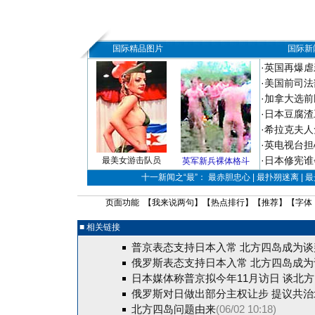
国际精品图片
国际新
·
英国再爆虐
·
美国前司法
·
加拿大选前
·
日本豆腐渣
·
希拉克夫人
·
英电视台担
·
日本修宪谁
最美女游击队员
英军新兵裸体格斗
十一新闻之“最”： 最赤胆忠心 | 最扑朔迷离 | 
页面功能 【
我来说两句
】【
热点排行
】【
推荐
】【字体
■ 相关链接
普京表态支持日本入常 北方四岛成为谈
俄罗斯表态支持日本入常 北方四岛成为
日本媒体称普京拟今年11月访日 谈北
俄罗斯对日做出部分主权让步 提议共治
北方四岛问题由来
(06/02 10:18)