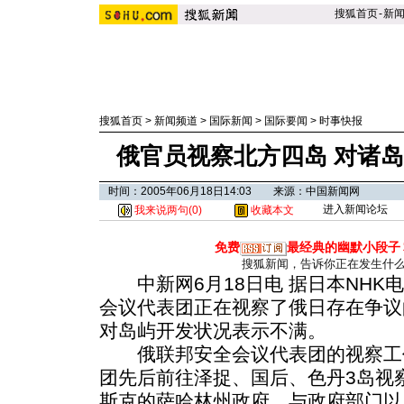
搜狐首页
-
新
搜狐首页
>
新闻频道
>
国际新闻
>
国际要闻
>
时事快报
俄官员视察北方四岛 对诸
时间：2005年06月18日14:03 来源：中国新闻网
进入新闻论坛
我来说两句(
0
)
收藏本文
免费
最经典的幽默小段子
搜狐新闻，告诉你正在发生什
中新网6月18日电 据日本NHK
会议代表团正在视察了俄日存在争议
对岛屿开发状况表示不满。
俄联邦安全会议代表团的视察工作
团先后前往泽捉、国后、色丹3岛视
斯克的萨哈林州政府，与政府部门以