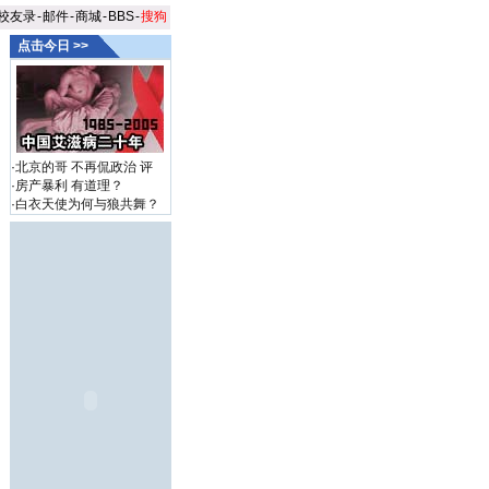
校友录
-
邮件
-
商城
-
BBS
-
搜狗
点击今日 >>
·
北京的哥 不再侃政治
评
·
房产暴利 有道理？
·
白衣天使为何与狼共舞？