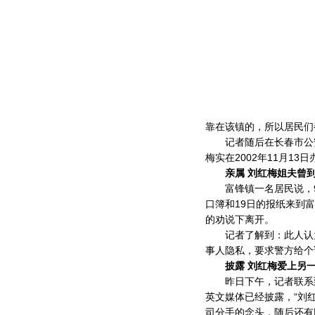
靠在该镇的，所以居民们
记者随后在长春市公安
梅实在2002年11月1
亲属 刘红梅姐夫曾
富锋镇一名居民说，9时
口簿和19日的报纸来到
的劝说下离开。
记者了解到：此人认为
事人隐私，要求警方给个
披露 刘红梅爱上另
昨日下午，记者联系到
英文媒体已经披露，“刘
司分手的念头，随后还有