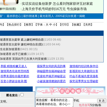
·
实话实说征集创新梦
怎么看刘翔家获评五好家庭
·
上海天价手机号码炒到16万元 号虫操纵市场
解中国(组图)
”： 最赤胆忠心 | 最扑朔迷离 | 最光彩照人: 2005诺贝尔奖逐一揭晓
句
】【
热点排行
】【
推荐
】【字体：
大
中
小
】【
打印
】 【
收藏
】【
关闭
】
坡遇害首次庭审 庭上嫌犯神情自若
(11/03 09:48)
坡遇害首次庭审 嫌犯神情自若(图)
(11/03 04:44)
生在新加坡遇害
(04/21 00:15)
加坡遇害 凶手已被捕
(11/29 14:37)
加坡遇害 英国凶手已在澳大利亚被捕
(11/29 13:35)
匿名发出：
手机
言文明。
包月自写
5分钱/条