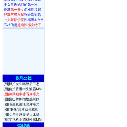
·
少女自诉她们的第一次
·
香港
第一美女
名模周汶锜
·
舒淇三级女星
到金马影后
·
中央舞蹈学院
性感黑衣MM
·
不相信是
越南性感女特工
数码公社
[图]抓拍女生喝醉后丑态
·
[图]偷拍香港街头波霸MM
·
[图]蒋勤勤半裸写真曝光
·
[图]桑巴舞抓拍性感辣妹
·
[图]明星夜生活照片曝光
·
[图]"呕像"照片助你减肥
·
[图]女星性感美腿大比拼
·
[视频]飞机上调戏性感MM
·
动漫美图