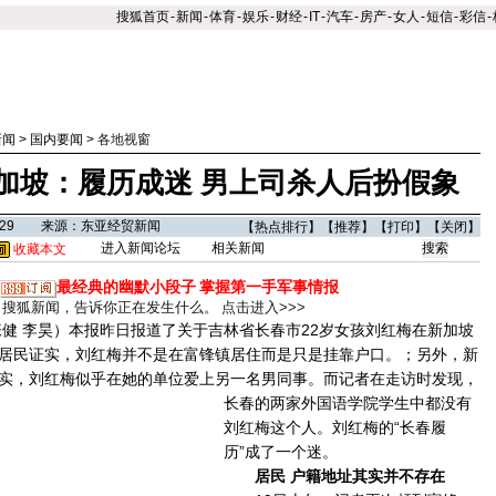
搜狐首页
-
新闻
-
体育
-
娱乐
-
财经
-
IT
-
汽车
-
房产
-
女人
-
短信
-
彩信
-
新闻
>
国内要闻
>
各地视窗
加坡：履历成迷 男上司杀人后扮假象
00:29 来源：东亚经贸新闻
【
热点排行
】【
推荐
】【
打印
】【
关闭
】
进入新闻论坛
相关新闻
收藏本文
最经典的幽默小段子
掌握第一手军事情报
搜狐新闻，告诉你正在发生什么。
点击进入>>>
 李昊）本报昨日报道了关于吉林省长春市22岁女孩刘红梅在新加坡
居民证实，刘红梅并不是在富锋镇居住而是只是挂靠户口。；另外，新
实，刘红梅似乎在她的单位爱上另一名男同事。
而记者在走访时发现，
长春的两家外国语学院学生中都没有
刘红梅这个人。刘红梅的“长春履
历”成了一个迷。
居民 户籍地址其实并不存在