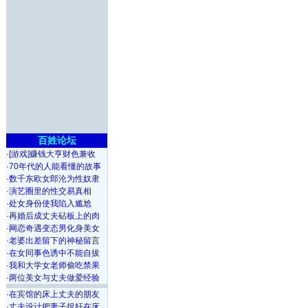
百姓论坛
·
[游戏]赚钱大亨财色兼收
·
70年代的人能看懂的故事
·
数千东欧女郎沦为性奴隶
·
演艺圈里的性交易真相
·
处女身份使我陷入尴尬
·
再婚后成丈夫砧板上的肉
·
网恋奇遇变态男化身美女
·
老婆出差留下的神秘留言
·
在女同事色诱中不能自拔
·
我和大学女老师偷吃禁果
·
两位美女与丈夫做爱经验
·
在宾馆的床上丈夫的朋友
·
丈夫设计把妻子捉奸在床