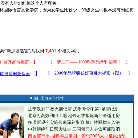
人，没有人对刘红梅这个人有印象。
国际语言文化学院，因为女学生比较少，99级女生中根本没有刘红梅
索:“
新加坡遇害
”,共找到
7,401
个相关网页.
■ 热门国内 新闻推荐
·
辽宁发射21枚火箭催雪 沈阳降今冬第1场雪(图)
·
北京将高效利用土地 地铁沿线拟建新经济适用房
·
多项新规今实施带来深刻影响 禁止性骚扰首入法
·
中韩拒绝与日双边峰会 三国领导人会议可能取消
·
南国都市报-搜狐年度策划：梦想2006大型征集活动