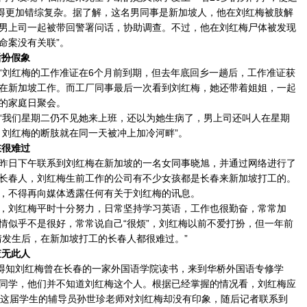
显得更加错综复杂。据了解，这名男同事是新加坡人，他在刘红梅被肢解
男上司一起被带回警署问话，协助调查。不过，他在刘红梅尸体被发现
命案没有关联”。
后扮假象
刘红梅的工作准证在6个月前到期，但去年底回乡一趟后，工作准证获
在新加坡工作。而工厂同事最后一次看到刘红梅，她还带着姐姐，一起
的家庭日聚会。
我们星期二仍不见她来上班，还以为她生病了，男上司还叫人在星期
，刘红梅的断肢就在同一天被冲上加冷河畔”。
在很难过
日下午联系到刘红梅在新加坡的一名女同事晓旭，并通过网络进行了
长春人，刘红梅生前工作的公司有不少女孩都是长春来新加坡打工的。
，不得再向媒体透露任何有关于刘红梅的讯息。
刘红梅平时十分努力，日常坚持学习英语，工作也很勤奋，常常加
情似乎不是很好，常常说自己“很烦”，刘红梅以前不爱打扮，但一年前
情发生后，在新加坡打工的长春人都很难过。”
查无此人
得知刘红梅曾在长春的一家外国语学院读书，来到华桥外国语专修学
同学，他们并不知道刘红梅这个人。根据已经掌握的情况看，刘红梅应
过这届学生的辅导员孙世珍老师对刘红梅却没有印象，随后记者联系到