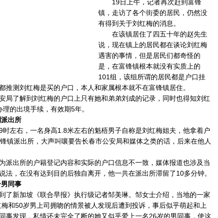
19日上午，记者再次赶到富锋
镇，走访了各个街委的居民，仍然没
有得到关于刘红梅的消息。
在该镇居住了四五十年的赵先生
说，现在镇上的居民都在谈论刘红梅
遇害的事情，但是居民们都奇怪的
是，在富锋镇根本就没有实质上的
101组，该组所谓的居民都是户口挂
都推测刘红梅是买的户口，本人和家属根本就不在富锋镇居住。
局了解到刘红梅的户口上只有她和弟弟刘成的记录，同时也得知刘红
3日办理的出境手续，有效期5年。
到派出所
左右，一名身高1.8米左右的魁梧男子自称是刘红梅姐夫，他拿着户
富锋镇派出所，大声叫嚷要告长春市公安局和媒体之类的话，后来在他人
派出所的户籍登记内容和实际的户口信息不一致，媒体报道也涉及当
说法，在没有达到目的后独自离开，他一共在派出所滞留了10多分钟。
一男同事
了新加坡《联合早报》执行级记者邹美琳。邹女士介绍，当地的一家
红梅和50岁男上司拥吻的情景被人发现后遭到投诉，事后似乎萌起和上
同事发现，私情还未完全了断的她又似乎爱上一名26岁的男同事，使这