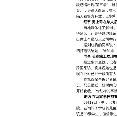
段感情出现“第三者”，
弃尸，身份大白后，曾和
隔天被警方释放，证实和
细节 男上司在杀人
当地媒体还了解到，“
得延续，让她得以继续留
出席上个星期天公司举行
据刘红梅的同事说：“
四打电话给她。”谁知道
同事 长春籍工友现
经过多方查找，记者昨
跨国采访。晓旭说她也是
现在公司已经告诫所有人
晓旭仅仅告诉记者说，
班。只是最近一段时间心
开始化妆。“刘红梅的事
走访 在两家学校都
6月19日下午，记者
院。在询问了学校的几位
该是99级学生，但曾带