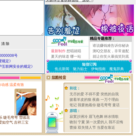
精品专题推荐：
谁说赚钱难告诉你秘诀
最新制作
想唱就唱
测IQ交朋友，非常速配
000008号
夏天的味道
哪一站
就让你笑火暴搞笑到底
理规定》
短信订阅
护互联网安全的规定》
焦点新闻
魅力贴士
伊甸指南
魔鬼辞典