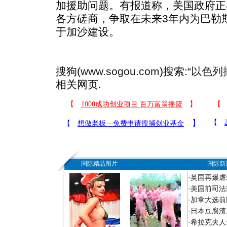
加援助问题。有报道称，美国政府正
各方磋商，争取在未来3年内为巴勒
于加沙建设。
搜狗(
www.sogou.com
)搜索:“
以色列
相关网页.
国际精品图片
国际新
·
英国再爆虐
·
美国前司法
·
加拿大选前
·
日本豆腐渣
·
希拉克夫人