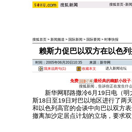
搜狐首页
-
新
搜狐首页
>
新闻频道
>
国际新闻
>
国际要闻
>
时事快报
赖斯力促巴以双方在以色列
时间：2005年06月20日10:35 来源：新华网
进入新闻论坛
我来说两句(
1
)
收藏本文
免费
最经典的幽默小段子
搜狐新闻，告诉你正在发生什
新华网耶路撒冷6月19日电（明
斯18日至19日对巴以地区进行了两
和以色列高官的会谈中向巴以双方表
撤离加沙定居点计划的立场，要求双