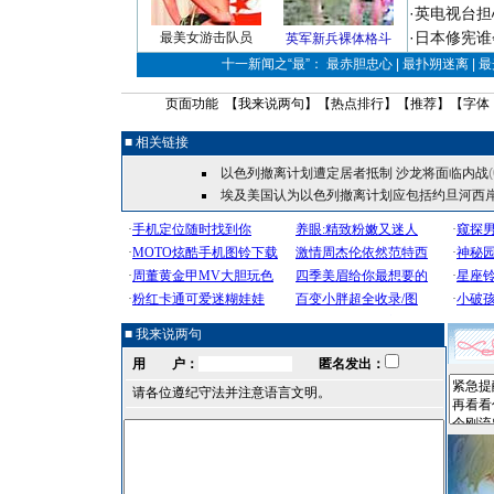
·
英电视台担
·
日本修宪谁
最美女游击队员
英军新兵裸体格斗
十一新闻之“最”： 最赤胆忠心 | 最扑朔迷离 | 
页面功能 【
我来说两句
】【
热点排行
】【
推荐
】【字体
■ 相关链接
以色列撤离计划遭定居者抵制 沙龙将面临内战
埃及美国认为以色列撤离计划应包括约旦河西
■ 我来说两句
用 户：
匿名发出：
请各位遵纪守法并注意语言文明。