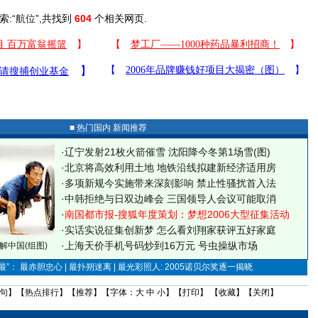
索:“
航位
”,共找到
604
个相关网页.
■ 热门国内 新闻推荐
·
辽宁发射21枚火箭催雪 沈阳降今冬第1场雪(图)
·
北京将高效利用土地 地铁沿线拟建新经济适用房
·
多项新规今实施带来深刻影响 禁止性骚扰首入法
·
中韩拒绝与日双边峰会 三国领导人会议可能取消
·
南国都市报-搜狐年度策划：梦想2006大型征集活动
·
实话实说征集创新梦
怎么看刘翔家获评五好家庭
·
上海天价手机号码炒到16万元 号虫操纵市场
解中国(组图)
”： 最赤胆忠心 | 最扑朔迷离 | 最光彩照人: 2005诺贝尔奖逐一揭晓
句
】【
热点排行
】【
推荐
】【字体：
大
中
小
】【
打印
】 【
收藏
】【
关闭
】