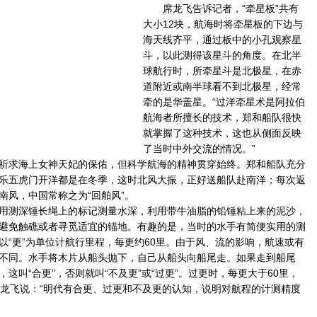
席龙飞告诉记者，“牵星板”共有
大小12块，航海时将牵星板的下边与
海天线齐平，通过板中的小孔观察星
斗，以此测得该星斗的角度。在北半
球航行时，所牵星斗是北极星，在赤
道附近或南半球看不到北极星，经常
牵的是华盖星。“过洋牵星术是阿拉伯
航海者所擅长的技术，郑和船队很快
就掌握了这种技术，这也从侧面反映
了当时中外交流的情况。”
求海上女神天妃的保佑，但科学航海的精神贯穿始终。郑和船队充分
乐五虎门开洋都是在冬季，这时北风大振，正好送船队赴南洋；每次返
南风，中国常称之为“回舶风”。
测深锤长绳上的标记测量水深，利用带牛油脂的铅锤粘上来的泥沙，
避免触礁或者寻觅适宜的锚地。有趣的是，当时的水手有简便实用的测
以“更”为单位计航行里程，每更约60里。由于风、流的影响，航速或有
不同。水手将木片从船头抛下，自己从船头向船尾走。如果走到船尾
这叫“合更”，否则就叫“不及更”或“过更”。过更时，每更大于60里，
席龙飞说：“明代有合更、过更和不及更的认知，说明对航程的计测精度