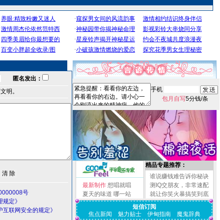
匿名发出：
手机
言文明。
包月自写
5分钱/条
精品专题推荐：
谁说赚钱难告诉你秘诀
最新制作
想唱就唱
测IQ交朋友，非常速配
000008号
夏天的味道
哪一站
就让你笑火暴搞笑到底
理规定》
短信订阅
护互联网安全的规定》
焦点新闻
魅力贴士
伊甸指南
魔鬼辞典