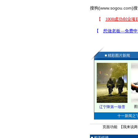
搜狗(
www.sogou.com
)搜
■ 精彩图片新闻
图
辽宁降第一场雪
十一新闻之“最
页面功能 【
我来说两
■ 相关链接