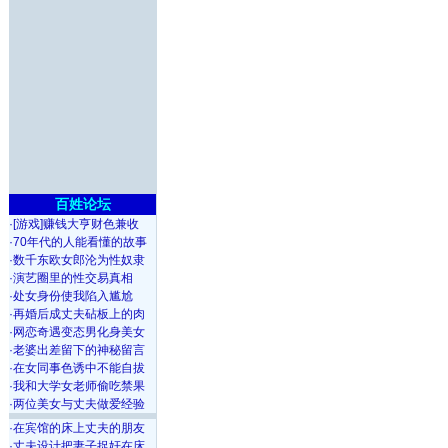
百姓论坛
·
[游戏]赚钱大亨财色兼收
·
70年代的人能看懂的故事
·
数千东欧女郎沦为性奴隶
·
演艺圈里的性交易真相
·
处女身份使我陷入尴尬
·
再婚后成丈夫砧板上的肉
·
网恋奇遇变态男化身美女
·
老婆出差留下的神秘留言
·
在女同事色诱中不能自拔
·
我和大学女老师偷吃禁果
·
两位美女与丈夫做爱经验
·
在宾馆的床上丈夫的朋友
·
丈夫设计把妻子捉奸在床