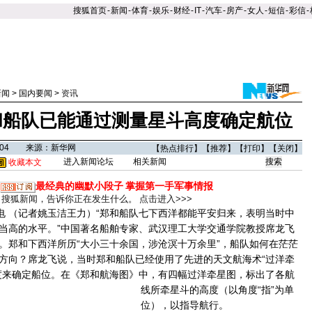
搜狐首页
-
新闻
-
体育
-
娱乐
-
财经
-
IT
-
汽车
-
房产
-
女人
-
短信
-
彩信
-
新闻
>
国内要闻
>
资讯
郑和船队已能通过测量星斗高度确定航位
09:04 来源：新华网
【
热点排行
】【
推荐
】【
打印
】【
关闭
】
进入新闻论坛
相关新闻
收藏本文
最经典的幽默小段子
掌握第一手军事情报
搜狐新闻，告诉你正在发生什么。
点击进入>>>
 （记者姚玉洁王力）“郑和船队七下西洋都能平安归来，表明当时中
当高的水平。”中国著名船舶专家、武汉理工大学交通学院教授席龙飞
。郑和下西洋所历“大小三十余国，涉沧溟十万余里”，船队如何在茫茫
方向？席龙飞说，当时郑和船队已经使用了先进的天文航海术“过洋牵
度来确定船位。
在《郑和航海图》中，有四幅过洋牵星图，标出了各航
线所牵星斗的高度（以角度“指”为单
位），以指导航行。