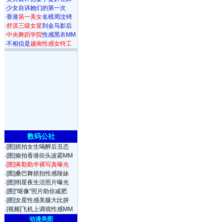
·
少女自诉她们的第一次
·
香港
第一美女
名模周汶锜
·
舒淇三级女星
到金马影后
·
中央舞蹈学院
性感黑衣MM
·
不相信是
越南性感女特工
数码公社
[图]抓拍女生喝醉后丑态
·
[图]偷拍香港街头波霸MM
·
[图]蒋勤勤半裸写真曝光
·
[图]桑巴舞抓拍性感辣妹
·
[图]明星夜生活照片曝光
·
[图]"呕像"照片助你减肥
·
[图]女星性感美腿大比拼
·
[视频]飞机上调戏性感MM
·
动漫美图