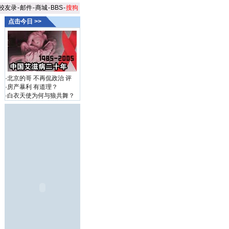
校友录
-
邮件
-
商城
-
BBS
-
搜狗
点击今日 >>
·
北京的哥 不再侃政治
评
·
房产暴利 有道理？
·
白衣天使为何与狼共舞？