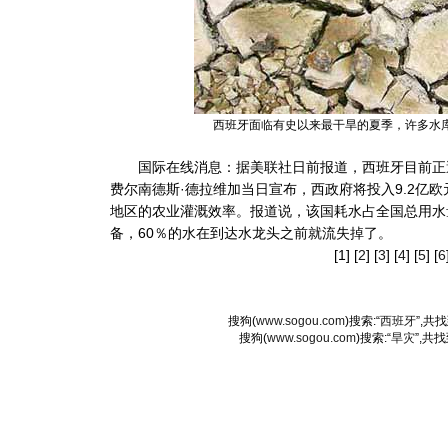
西班牙面临有史以来最干旱的夏季，许多水
国际在线消息：据美联社日前报道，西班牙目前正遭
费尔南德斯·德拉维加当日宣布，西政府将投入9.2亿
地区的农业灌溉效率。报道说，该国耗水占全国总用水
备，60％的水在到达水龙头之前就流失掉了。
[1] [
2
] [
3
] [
4
] [
5
] [
6
搜狗(
www.sogou.com
)搜索:“
西班牙
”,共
搜狗(
www.sogou.com
)搜索:“
旱灾
”,共