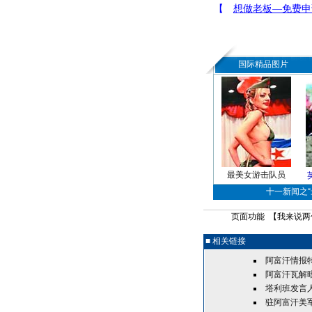
国际精品图片
最美女游击队员
十一新闻之“最
页面功能 【
我来说两
■ 相关链接
阿富汗情报
阿富汗瓦解
塔利班发言
驻阿富汗美