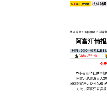
搜狐首页
>
新闻频道
>
国际
阿富汗情报
时间：2005年06月21日
我来说两句(
0
)
免费
□孙浩 新华社供本报
阿富汗总统发言人20
国驻阿富汗大使扎尔梅·
对此，阿富汗官员埋怨