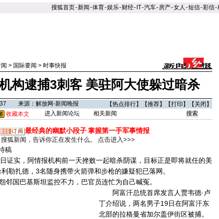
搜狐首页
-
新闻
-
体育
-
娱乐
-
财经
-
IT
-
汽车
-
房产
-
女人
-
短信
-
彩信
-
新闻
>
国际要闻
>
时事快报
机构逮捕3刺客 美驻阿大使躲过暗杀
13:37 来源：解放网-新闻晚报
【
热点排行
】【
推荐
】【
打印
】【
关闭
】
进入新闻论坛
相关新闻
收藏本文
最经典的幽默小段子
掌握第一手军事情报
搜狐新闻，告诉你正在发生什么。
点击进入>>>
特稿
日证实，阿情报机构前一天挫败一起暗杀阴谋，目标正是即将就任的美
哈利勒扎德，3名随身携带火箭弹和步枪的嫌疑犯已落网。
邻国巴基斯坦监控不力，巴官员连忙为自己喊冤。
阿富汗总统首席发言人贾韦德·卢
丁介绍说，两名男子19日在阿富汗东
北部的拉格曼省加尔盖伊街区被捕。