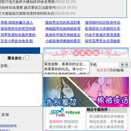
阿富汗地方政府大楼劫持30余名警察
(06/20 02:26)
劫持30名警察 扬言要设立法庭审判
(06/19 18:55)
汗大使猛批巴基斯坦宽待塔利班头目
(06/19 04:49)
匿名发出：
手机
言文明。
包月自写
5分钱/条
精品专题推荐：
谁说赚钱难告诉你秘诀
最新制作
想唱就唱
测IQ交朋友，非常速配
000008号
夏天的味道
哪一站
就让你笑火暴搞笑到底