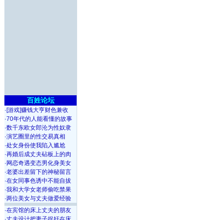
百姓论坛
·
[游戏]赚钱大亨财色兼收
·
70年代的人能看懂的故事
·
数千东欧女郎沦为性奴隶
·
演艺圈里的性交易真相
·
处女身份使我陷入尴尬
·
再婚后成丈夫砧板上的肉
·
网恋奇遇变态男化身美女
·
老婆出差留下的神秘留言
·
在女同事色诱中不能自拔
·
我和大学女老师偷吃禁果
·
两位美女与丈夫做爱经验
·
在宾馆的床上丈夫的朋友
·
丈夫设计把妻子捉奸在床