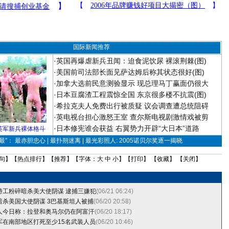
国际新闻推荐
·
英国再爆虐新兵丑闻：迫食泥饮尿 裸滚荆棘(图)
·
美国前司法部长面见萨达姆后称其状态很好(图)
·
加拿大选前民意测验显示 现总理马丁赢面仍很大
·
日本豆腐渣工程震惊全国 东京很多楼不抗震(图)
·
希拉克夫人免费出行被质疑 议会调查遭总统阻碍
·
英电视台担心激怒王室 查尔斯电视剧激情戏被剪
·
日本修宪谁会获益 右翼势力开辟“大日本”道路
英军新兵裸体格斗
”： 最赤胆忠心 | 最扑朔迷离 | 最光彩照人: 2005诺贝尔奖逐一揭晓
句
】【
热点排行
】【
推荐
】【字体：
大
中
小
】【
打印
】 【
收藏
】 【
关闭
】
特工粉碎暗杀美大使阴谋 逮捕三嫌犯
(06/21 06:24)
暗杀美国大使阴谋 3巴基斯坦人被捕
(06/20 20:58)
人今日称：拉登和奥马尔仍在阿富汗
(06/20 18:17)
军在南部地区打死至少15名武装人员
(06/20 10:46)