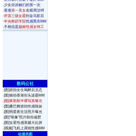
·
少女自诉她们的第一次
·
香港
第一美女
名模周汶锜
·
舒淇三级女星
到金马影后
·
中央舞蹈学院
性感黑衣MM
·
不相信是
越南性感女特工
数码公社
[图]抓拍女生喝醉后丑态
·
[图]偷拍香港街头波霸MM
·
[图]蒋勤勤半裸写真曝光
·
[图]桑巴舞抓拍性感辣妹
·
[图]明星夜生活照片曝光
·
[图]"呕像"照片助你减肥
·
[图]女星性感美腿大比拼
·
[视频]飞机上调戏性感MM
·
动漫美图