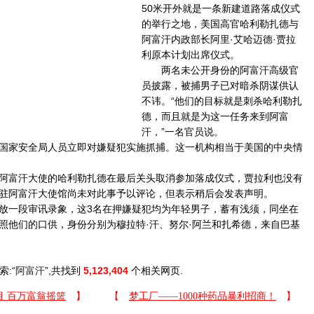
50米开外就是一条新建道路落成仪式
的举行之地，美国高官哈利勒扎德与
阿富汗内政部长阿里·艾哈迈德·贾拉
利原本计划出席仪式。
两名未公开身份的阿富汗高级官
员披露，被捕男子已对暗杀阴谋供认
不讳。“他们的目标就是刺杀哈利勒扎
德，而且就是为这一任务来到阿富
汗，”一名官员说。
家安全局人员立即对嫌疑犯实施抓捕。这一机构相当于美国的中央情
富汗大使的哈利勒扎德在最后关头取消参加落成仪式，贾拉利也没有
驻阿富汗大使馆尚未对此事予以评论，但表示稍后会发表声明。
一段审讯录象，这3名在押嫌疑犯均为年轻男子，蓄有浅须，同坐在
照他们的口供，身份分别为穆拉特·汗、努尔·阿兰和扎希德，来自巴基
索:“
阿富汗
”,共找到
5,123,404
个相关网页.