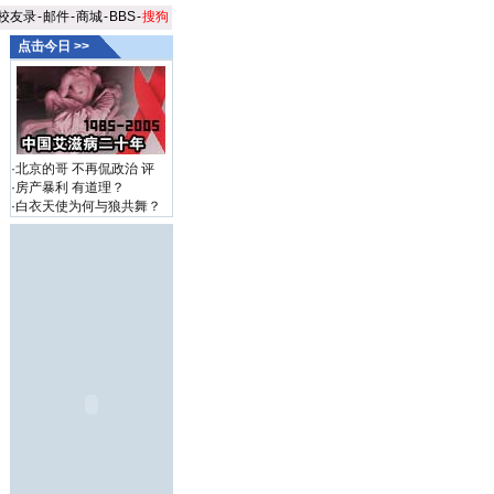
校友录
-
邮件
-
商城
-
BBS
-
搜狗
点击今日 >>
·
北京的哥 不再侃政治
评
·
房产暴利 有道理？
·
白衣天使为何与狼共舞？