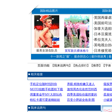
国际精品图片
国际新
·
英国再爆虐
·
美国前司法
·
加拿大选前
·
日本豆腐渣
·
希拉克夫人
·
英电视台担
·
日本修宪谁
最美女游击队员
英军新兵裸体格斗
十一新闻之“最”： 最赤胆忠心 | 最扑朔迷离 | 
页面功能 【
我来说两句
】【
热点排行
】【
推荐
】【字体
■ 相关链接
■ 我来说两句