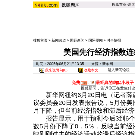
搜狐首页
-
新
搜狐首页
>
新闻频道
>
国际新闻
>
国际要闻
>
时事快报
美国先行经济指数连
时间：2005年06月21日13:35 来源：新华网
进入新闻论坛
我来说两句(
0
)
收藏本文
免费
最经典的幽默小段子
搜狐新闻，告诉你正在发生什
新华网纽约6月20日电（记者薛
议委员会20日发表报告说，5月份
月下降，但当前经济指数和滞后经济
报告显示，用于预测今后3到6个
数5月份下降了0．5％，反映当前
映刚刚过去的经济活动的滞后经济指