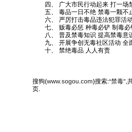
四、 广大市民行动起来 打一场
五、 毒品一日不绝 禁毒一颗不
六、 严厉打击毒品违法犯罪活动
七、 贩毒必惩 种毒必铲 制毒必
八、 普及禁毒知识 提高禁毒意
九、 开展争创无毒社区活动 全
十、 禁绝毒品 人人有责
搜狗(
www.sogou.com
)搜索:“
禁毒
”
页.