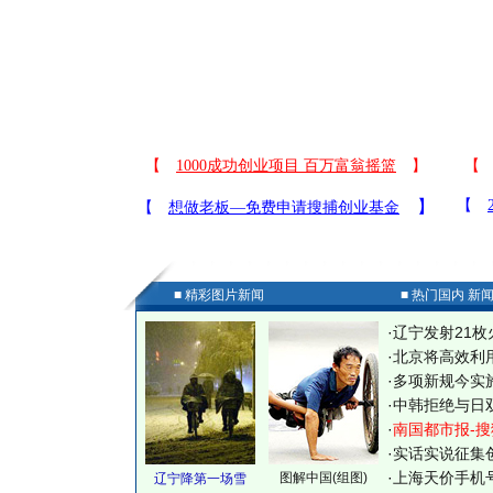
■ 精彩图片新闻
■ 热门国内 新
·
辽宁发射21枚
·
北京将高效利
·
多项新规今实
·
中韩拒绝与日
·
南国都市报-搜
·
实话实说征集
·
上海天价手机号
图解中国(组图)
辽宁降第一场雪