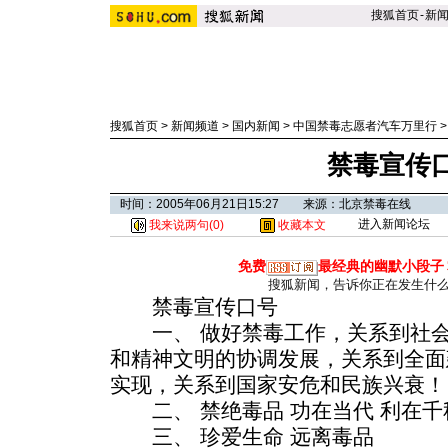
搜狐首页
-
新
搜狐首页
>
新闻频道
>
国内新闻
>
中国禁毒志愿者汽车万里行
禁毒宣传
时间：2005年06月21日15:27 来源：北京禁毒在线
进入新闻论坛
我来说两句(
0
)
收藏本文
免费
最经典的幽默小段子
搜狐新闻，告诉你正在发生什
禁毒宣传口号
一、 做好禁毒工作，关系到社会
和精神文明的协调发展，关系到全面
实现，关系到国家安危和民族兴衰！
二、 禁绝毒品 功在当代 利在千
三、 珍爱生命 远离毒品