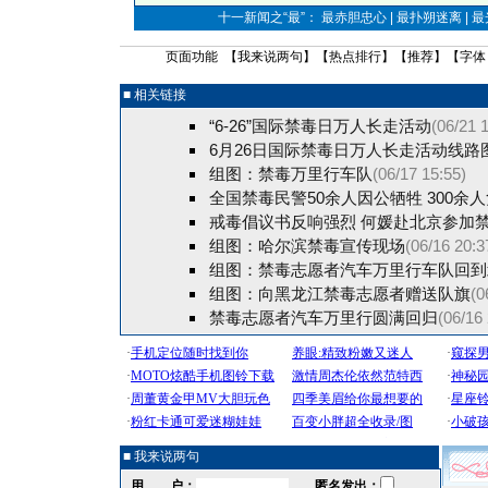
十一新闻之“最”： 最赤胆忠心 | 最扑朔迷离 | 
页面功能 【
我来说两句
】【
热点排行
】【
推荐
】【字体
■ 相关链接
“6-26”国际禁毒日万人长走活动
(06/21 
6月26日国际禁毒日万人长走活动线路
组图：禁毒万里行车队
(06/17 15:55)
全国禁毒民警50余人因公牺牲 300余人
戒毒倡议书反响强烈 何媛赴北京参加
组图：哈尔滨禁毒宣传现场
(06/16 20:3
组图：禁毒志愿者汽车万里行车队回到
组图：向黑龙江禁毒志愿者赠送队旗
(0
禁毒志愿者汽车万里行圆满回归
(06/16
■ 我来说两句
用 户：
匿名发出：