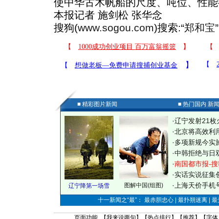
使中华古木帆船的尺度、吨位、性能
本报记者 施剑松 张华念
搜狗(
www.sogou.com
)搜索:“
郑和宝
■ 精彩图片新闻
■ 热门国内 新
·
辽宁发射21枚
·
北京将高效利
·
多项新规今实
·
中韩拒绝与日
·
南国都市报-搜
·
实话实说征集
·
上海天价手机号
图解中国(组图)
辽宁降第一场雪
十一新闻之“最”： 最赤胆忠心 | 最扑朔迷离 | 
页面功能 【
我来说两句
】【
热点排行
】【
推荐
】【字体