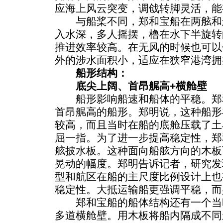
应海上风云突变，调戗转脚灵活，能
与船桨不同，郑和宝船在两舷和
入水深，多人摇摆，橹在水下半旋转
推进效率较高。在无风的时候也可以
外的涉水面积小，适应在狭窄港湾拥
船形结构：
底尖上阔、首昂艉高+横舱壁
船形影响船速和船体的平稳。郑
首昂艉高的船形。郑明说，这种船形
较高，而且当时在船的底舱压载了土
屈一指。为了进一步提高稳定性，郑
舷披水板。这种面向船舷方向的木板
晃动的幅度。郑明告诉记者，研究发
型和航区在船的主尺度比例设计上也
稳定性。大抵运输船更强调平稳，而
郑和宝船的船体结构还有一个当
多道横舱壁。用木板将船内隔成不同