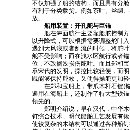
不仅加强了船的结构，而且具有分舱
有利于分类载货。例如茶叶、丝绸、
放。
船用装置：开孔舵与巨锚
船在海面航行主要靠船舵控制方
以升降式，可以根据需要调整舵叶入
遇到大风浪或者乱流的时候，将舵叶
舵不受影响；而在浅水区航行或者锚
位，不致搁浅损伤舵叶。而且郑和宝
承宋代的发明，操控比较轻便，而明
既能够保持舵效，又使得操舵更加轻
在郑和宝船上，带爪木杆石锭(锚
遍用在海船上，还制作了特大型铁锚
领先的。
郑明介绍说，早在汉代，中华木
钉综合技术。明代船舶工艺发展有锹
使较复杂的木结构可以通过各种船钉