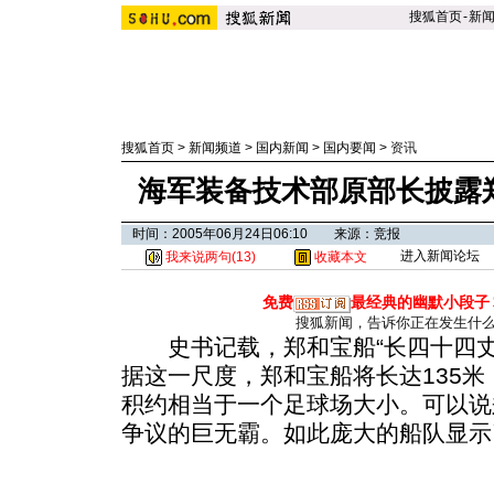
搜狐首页
-
新
搜狐首页
>
新闻频道
>
国内新闻
>
国内要闻
>
资讯
海军装备技术部原部长披露
时间：2005年06月24日06:10 来源：竞报
进入新闻论坛
我来说两句(
13
)
收藏本文
免费
最经典的幽默小段子
搜狐新闻，告诉你正在发生什
史书记载，郑和宝船“长四十四丈
据这一尺度，郑和宝船将长达135米
积约相当于一个足球场大小。可以说
争议的巨无霸。如此庞大的船队显示