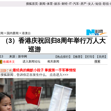
搜狐首页
-
新闻
-
体育
-
娱乐
-
财经
-
IT
-
汽车
-
房产
-
女人
-
短信
-
彩信
-
新闻
>
国内要闻
>
港澳台
］（3）香港庆祝回归8周年举行万人大
巡游
19:13 来源：新华网
【
热点排行
】【
推荐
】【
打印
】【
关闭
】
进入新闻论坛
相关新闻
收藏本文
最经典的幽默小段子
掌握第一手军事情报
搜狐新闻，告诉你正在发生什么。
点击进入>>>