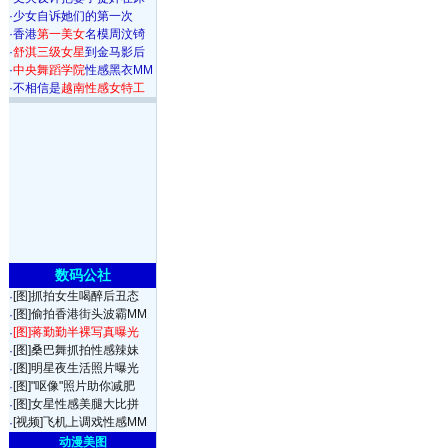
·
少女自诉她们的第一次
·
香港
第一美女
名模周汶锜
·
舒淇三级女星
到金马影后
·
中央舞蹈学院
性感黑衣MM
·
不相信是
越南性感女特工
数码公社
[图]抓拍女生喝醉后丑态
·
[图]偷拍香港街头波霸MM
·
[图]蒋勤勤半裸写真曝光
·
[图]桑巴舞抓拍性感辣妹
·
[图]明星夜生活照片曝光
·
[图]"呕像"照片助你减肥
·
[图]女星性感美腿大比拼
·
[视频]飞机上调戏性感MM
·
动漫美图