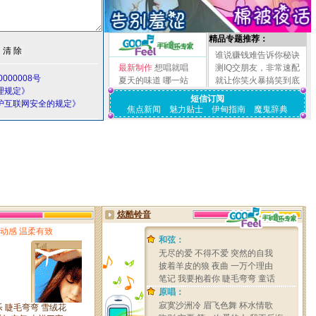
精品专题推荐：
谁说赚钱难告诉你秘诀
最新制作
想唱就唱
测IQ交朋友，非常速配
000008号
夏天的味道
哪一站
就让你笑火暴搞笑到底
理规定》
短信订阅
护互联网安全的规定》
焦点新闻
魅力贴士
伊甸指南
魔鬼辞典