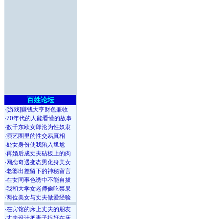
百姓论坛
·
[游戏]赚钱大亨财色兼收
·
70年代的人能看懂的故事
·
数千东欧女郎沦为性奴隶
·
演艺圈里的性交易真相
·
处女身份使我陷入尴尬
·
再婚后成丈夫砧板上的肉
·
网恋奇遇变态男化身美女
·
老婆出差留下的神秘留言
·
在女同事色诱中不能自拔
·
我和大学女老师偷吃禁果
·
两位美女与丈夫做爱经验
·
在宾馆的床上丈夫的朋友
·
丈夫设计把妻子捉奸在床