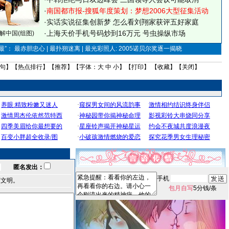
·
南国都市报-搜狐年度策划：梦想2006大型征集活动
·
实话实说征集创新梦
怎么看刘翔家获评五好家庭
·
上海天价手机号码炒到16万元 号虫操纵市场
解中国(组图)
”： 最赤胆忠心 | 最扑朔迷离 | 最光彩照人: 2005诺贝尔奖逐一揭晓
句
】【
热点排行
】【
推荐
】【字体：
大
中
小
】【
打印
】 【
收藏
】【
关闭
】
匿名发出：
手机
言文明。
包月自写
5分钱/条