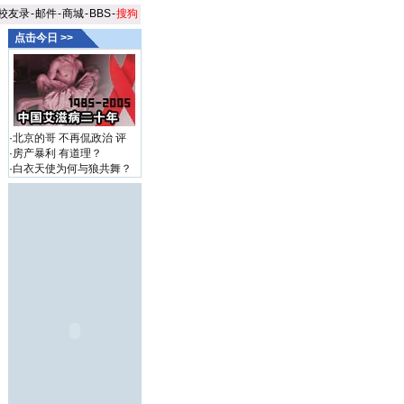
校友录
-
邮件
-
商城
-
BBS
-
搜狗
点击今日 >>
·
北京的哥 不再侃政治
评
·
房产暴利 有道理？
·
白衣天使为何与狼共舞？