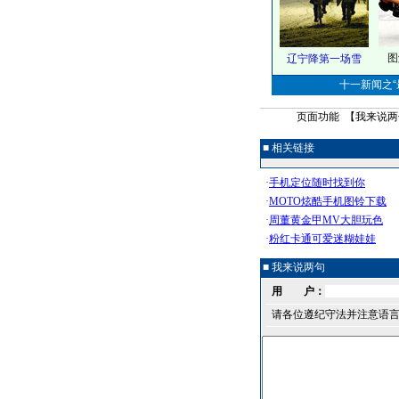
图
辽宁降第一场雪
十一新闻之“最
页面功能 【
我来说两
■ 相关链接
■ 我来说两句
用 户：
请各位遵纪守法并注意语