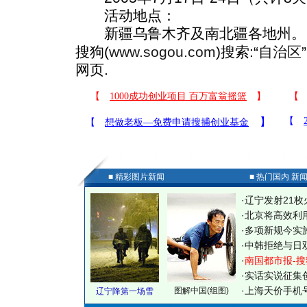
活动地点：
新疆乌鲁木齐及南北疆各地州。
搜狗(
www.sogou.com
)搜索:“
自治区
网页.
■ 精彩图片新闻
■ 热门国内 新
·
辽宁发射21枚
·
北京将高效利
·
多项新规今实
·
中韩拒绝与日
·
南国都市报-搜
·
实话实说征集
·
上海天价手机号
图解中国(组图)
辽宁降第一场雪