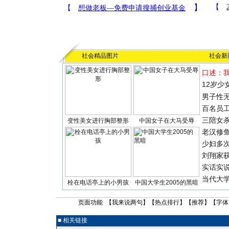
社会精品图片
社会新
口述：
12岁少
男子性无
百名员
三陪女
变性美女进行胸部整形
中国女子在大马受辱
老汉修
少妇多
刘翔家
实话实
当代大
栓在电话亭上的小男孩
中国大学生2005的黑暗
页面功能 【
我来说两句
】【
热点排行
】【
推荐
】【字体
■ 相关链接