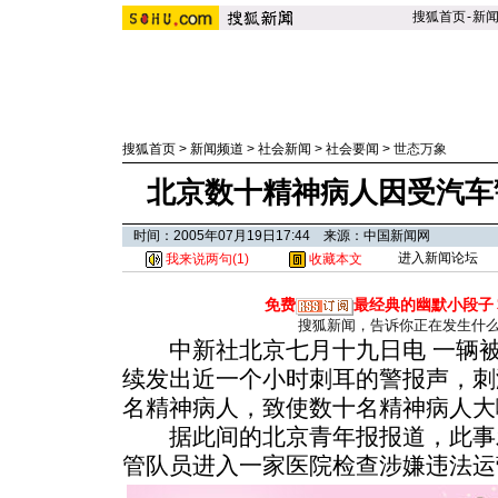
搜狐首页
-
新
搜狐首页
>
新闻频道
>
社会新闻
>
社会要闻
>
世态万象
北京数十精神病人因受汽车
时间：2005年07月19日17:44 来源：中国新闻网
进入新闻论坛
我来说两句(
1
)
收藏本文
免费
最经典的幽默小段子
搜狐新闻，告诉你正在发生什
中新社北京七月十九日电 一辆被
续发出近一个小时刺耳的警报声，刺
名精神病人，致使数十名精神病人大
据此间的北京青年报报道，此事
管队员进入一家医院检查涉嫌违法运