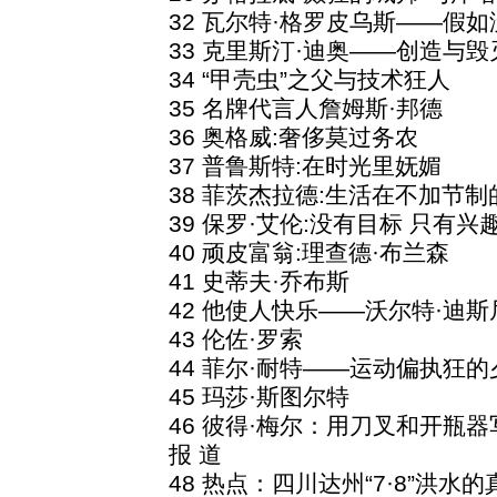
32 瓦尔特·格罗皮乌斯——假如
33 克里斯汀·迪奥——创造与毁
34 “甲壳虫”之父与技术狂人
35 名牌代言人詹姆斯·邦德
36 奥格威:奢侈莫过务农
37 普鲁斯特:在时光里妩媚
38 菲茨杰拉德:生活在不加节制
39 保罗·艾伦:没有目标 只有兴
40 顽皮富翁:理查德·布兰森
41 史蒂夫·乔布斯
42 他使人快乐——沃尔特·迪斯
43 伦佐·罗索
44 菲尔·耐特——运动偏执狂的
45 玛莎·斯图尔特
46 彼得·梅尔：用刀叉和开瓶器
报 道
48 热点：四川达州“7·8”洪水的