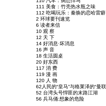
110 汽车：病态悍马
111 美食：竹壳热水瓶之味
112 吃喝玩乐：秦焕的恋哈雷癖
2 环球要刊速览
6 读者来信
10 观 察
12 天 下
14 好消息·坏消息
16 声 音
18 生活圆桌
20 好东西
117 消 费
119 漫 画
120 人 物
62人民的“皇马”与格莱泽的“曼联
52 台湾头号悍匪的末路江湖
56 兵马俑:想象的危险