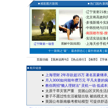
■ 精彩图片新闻
■ 热门国内 新
·
辽宁发射21枚
·
北京将高效利
·
多项新规今实
·
中韩拒绝与日
·
南国都市报-搜
·
实话实说征集
·
上海天价手机号
图解中国(组图)
辽宁降第一场雪
十一新闻之“最”： 最赤胆忠心 | 最扑朔迷离 | 
页面功能 【
我来说两句
】【
热点排行
】【
推荐
】【字体
■ 相关链接
上海理财 2年存款超15万
著名富豪继承
月入3000如何能年攒万元
平凡夫妻的
教你两招“懒人理财法”
灵机一动 低成
太原干旱灾害严重 贫困山区灾民生活
妻子不愿过性生活被疑出轨 被凶残丈
英国公布新南极考察站模型 可提供舒