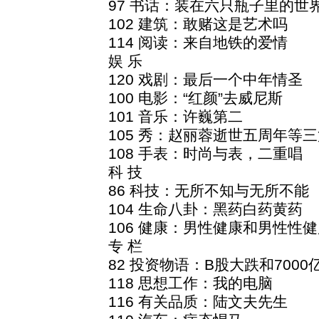
97 书话：装在六只瓶子里的世
102 建筑：敢赌这是艺术吗
114 阅读：来自地铁的爱情
娱 乐
120 戏剧：最后一个中年情圣
100 电影：“红颜”去威尼斯
101 音乐：许巍第二
105 秀：赵丽蓉逝世五周年等三
108 手表：时尚与表，二重唱
科 技
86 科技：无所不知与无所不能
104 生命八卦：黑药白药黄药
106 健康：男性健康和男性性健
专 栏
82 投资物语：B股大跌和7000
118 思想工作：我的电脑
116 有关品质：陆文夫先生