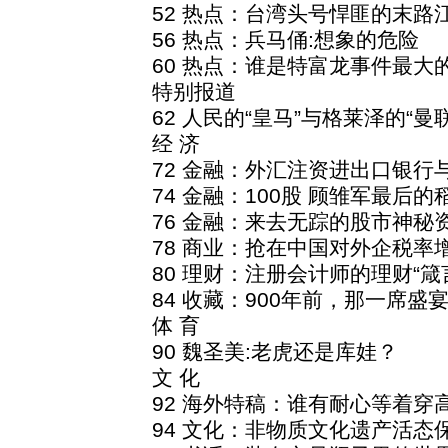
52 热点：台湾头号悍匪的末路
56 热点：兵马俑:想象的危险
60 热点：谁是特富龙事件最大
特别报道
62 人民的“皇马”与格莱泽的“曼联
经 济
72 金融：外汇注资进出口银行
74 金融：100股 顾雏军最后的
76 金融：来去无踪的股市神秘
78 商业：抢在中国对外企税率
80 理财：注册会计师的理财“箴
84 收藏：900年前，那一席盛
体 育
90 魏圣美:老虎还是库娃？
文 化
92 海外特稿：谁有耐心等着穿
94 文化：非物质文化遗产活态保