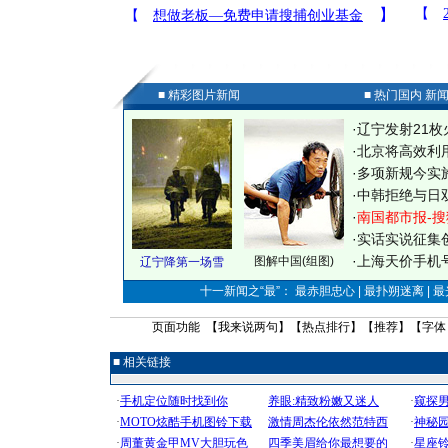
■ 精彩图片新闻
■ 热门国内 新
·
辽宁发射21枚
·
北京将高效利
·
多项新规今实
·
中韩拒绝与日
·
南国都市报-搜
·
实话实说征集
·
上海天价手机号
图解中国(组图)
辽宁降第一场雪
十一新闻之“最”： 最赤胆忠心 | 最扑朔迷离 | 
页面功能 【
我来说两句
】【
热点排行
】【
推荐
】【字体
■ 相关链接