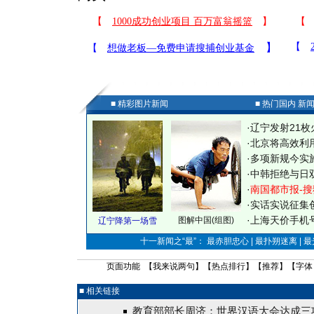
■ 精彩图片新闻
■ 热门国内 新
·
辽宁发射21枚
·
北京将高效利
·
多项新规今实
·
中韩拒绝与日
·
南国都市报-搜
·
实话实说征集
·
上海天价手机号
图解中国(组图)
辽宁降第一场雪
十一新闻之“最”： 最赤胆忠心 | 最扑朔迷离 | 
页面功能 【
我来说两句
】【
热点排行
】【
推荐
】【字体
■ 相关链接
教育部部长周济：世界汉语大会达成三