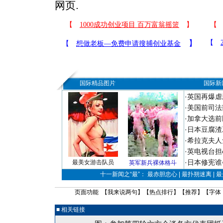
网页.
国际精品图片
国际新
·
英国再爆虐
·
美国前司法
·
加拿大选前
·
日本豆腐渣
·
希拉克夫人
·
英电视台担
·
日本修宪谁
最美女游击队员
英军新兵裸体格斗
十一新闻之“最”： 最赤胆忠心 | 最扑朔迷离 | 
页面功能 【
我来说两句
】【
热点排行
】【
推荐
】【字体
■ 相关链接