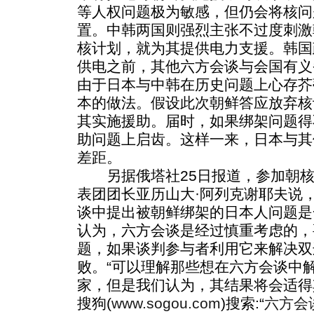
等人权问题极为敏感，但仍会将核问
置。中韩两国则强烈主张不过度刺激
核计划，就为其提供电力支援。韩国
供电之前，其他六方会谈与会国有义
由于日本与中韩在历史问题上心存芥
本的做法。假设此次朝鲜答应放弃核
其实施援助。届时，如果绑架问题得
助问题上启齿。这样一来，日本与其
差距。
另据俄塔社25日报道，参加朝核
表团团长亚历山大·阿列克谢耶夫说
谈中提出被朝鲜绑架的日本人问题是
认为，六方会谈是经过慎重考虑的，
题，如果谈判参与者利用它来解决双
败。“可以理解那些想在六方会谈中
家，但是我们认为，其结果将会适得
搜狗(
www.sogou.com
)搜索:“
六方会