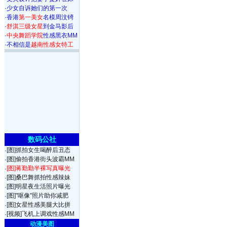
·
少女自诉她们的第一次
·
香港
第一美女
名模周汶锜
·
舒淇三级女星
到金马影后
·
中央舞蹈学院
性感黑衣MM
·
不相信是
越南性感女特工
数码公社
[图]抓拍女生喝醉后丑态
·
[图]偷拍香港街头波霸MM
·
[图]蒋勤勤半裸写真曝光
·
[图]桑巴舞抓拍性感辣妹
·
[图]明星夜生活照片曝光
·
[图]"呕像"照片助你减肥
·
[图]女星性感美腿大比拼
·
[视频]飞机上调戏性感MM
·
动漫美图