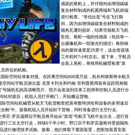
感器的尾桁上，并仔细对由增强碳碳
复合材料制成的机翼两端和飞机前端
进行检查。“哥伦比亚”号在飞行期
间，因为由增强碳碳复合材料制成的
隔热瓦遭到损坏，结果导致航天飞机
坠毁。尾桁一端的传感器（包括有一
台摄像机和一部激光扫描仪）每秒移
动的最快速度是25英寸，这会使该项
工作耗时7小时左右。接下来，宇航员
会装上尾桁，单独用机械臂检查“发
人员所在的机舱。
近国际空间站准备对接。在距离空间站600英尺处，机长柯林斯将令航天
以使空间站宇航员谢尔盖·克里卡列夫和约翰·菲利普斯用装有远距照相镜
现”号隔热瓦的高清晰照片。照片会发送到任务工程师和控制人员进行分
间站对接后，机组人员打开舱门，开始搬运货物。
国际空间站机械臂从航天飞机货舱里把装有数吨供给和设备的多用途后
联合舱”中。接着机组人员开始卸下货物，同时准备进行太空行走。
史蒂芬·罗宾逊两位宇航员将开始从“发现”号航天飞机中走出去，进行首
进行三次太空行走，持续6个半小时。野口宗千和罗宾逊将对受损隔热
品进行修理技术试验。接着，他们将取下紧固装置，把附加装置安装