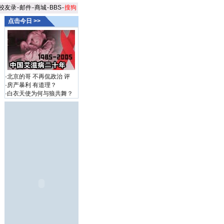
校友录
-
邮件
-
商城
-
BBS
-
搜狗
点击今日 >>
·
北京的哥 不再侃政治
评
·
房产暴利 有道理？
·
白衣天使为何与狼共舞？