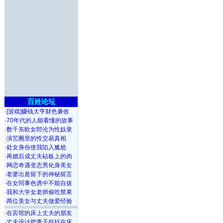
百姓论坛
·
[游戏]赚钱大亨财色兼收
·
70年代的人能看懂的故事
·
数千东欧女郎沦为性奴隶
·
演艺圈里的性交易真相
·
处女身份使我陷入尴尬
·
再婚后成丈夫砧板上的肉
·
网恋奇遇变态男化身美女
·
老婆出差留下的神秘留言
·
在女同事色诱中不能自拔
·
我和大学女老师偷吃禁果
·
两位美女与丈夫做爱经验
·
在宾馆的床上丈夫的朋友
·
丈夫设计把妻子捉奸在床