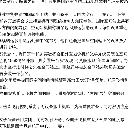
一次太空行走结束之前，他们会更换国际空间站上出现故障的全球定位系
继续把货物运到国际空间站，并准备第二天的太空行走。第7天：在第二
和罗宾逊将会取走和更换有问题的控制力距陀螺仪。国际空间站上共有
和方向的陀螺仪。空间站机械臂将吊起和搬运新老设备，每件设备重达
将安装附加装置和连接电线。
继续转运多用途后勤舱中的货物，他们还会把国际空间站上的设备放入
进行实验。
空行走中，野口宗千和罗宾逊将会把外置摄像机和光学系统安装在空间
将1550磅的外部工具安置平台从“发现”号货舱搬到“美国询问舱”，野
次太空行走时将它夹在空间站上。宇航员将会从空间站外取回实验盒，
再安装一个新的。
舱关闭后将被国际空间站的机械臂重新放回“发现”号货舱。航天飞机和
准备。
空间站和航天飞机之间的舱门，准备返回地球。“发现”号与空间站分
机组检查飞行控制系统，将设备搬上机舱，为着陆做准备，同时密切注意
有效载荷舱舱门关闭，同时发射火箭，令航天飞机重返大气层的速度减
天飞机返回肯尼迪航天中心。 （完）