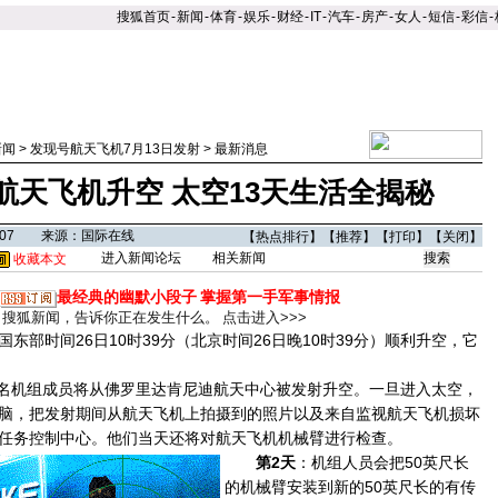
搜狐首页
-
新闻
-
体育
-
娱乐
-
财经
-
IT
-
汽车
-
房产
-
女人
-
短信
-
彩信
-
新闻
>
发现号航天飞机7月13日发射
>
最新消息
号航天飞机升空 太空13天生活全揭秘
10:07 来源：国际在线
【
热点排行
】【
推荐
】【
打印
】【
关闭
】
进入新闻论坛
相关新闻
收藏本文
最经典的幽默小段子
掌握第一手军事情报
搜狐新闻，告诉你正在发生什么。
点击进入>>>
时间26日10时39分（北京时间26日晚10时39分）顺利升空，它
及7名机组成员将从佛罗里达肯尼迪航天中心被发射升空。一旦进入太空，
脑，把发射期间从航天飞机上拍摄到的照片以及来自监视航天飞机损坏
任务控制中心。
他们当天还将对航天飞机机械臂进行检查。
第2天
：机组人员会把50英尺长
的机械臂安装到新的50英尺长的有传