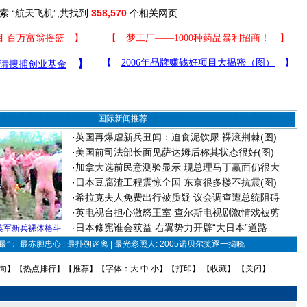
索:“
航天飞机
”,共找到
358,570
个相关网页.
国际新闻推荐
·
英国再爆虐新兵丑闻：迫食泥饮尿 裸滚荆棘(图)
·
美国前司法部长面见萨达姆后称其状态很好(图)
·
加拿大选前民意测验显示 现总理马丁赢面仍很大
·
日本豆腐渣工程震惊全国 东京很多楼不抗震(图)
·
希拉克夫人免费出行被质疑 议会调查遭总统阻碍
·
英电视台担心激怒王室 查尔斯电视剧激情戏被剪
·
日本修宪谁会获益 右翼势力开辟“大日本”道路
英军新兵裸体格斗
”： 最赤胆忠心 | 最扑朔迷离 | 最光彩照人: 2005诺贝尔奖逐一揭晓
句
】【
热点排行
】【
推荐
】【字体：
大
中
小
】【
打印
】 【
收藏
】 【
关闭
】