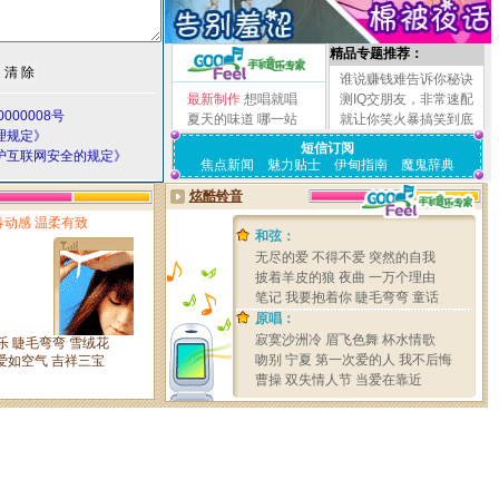
精品专题推荐：
谁说赚钱难告诉你秘诀
最新制作
想唱就唱
测IQ交朋友，非常速配
000008号
夏天的味道
哪一站
就让你笑火暴搞笑到底
理规定》
短信订阅
护互联网安全的规定》
焦点新闻
魅力贴士
伊甸指南
魔鬼辞典