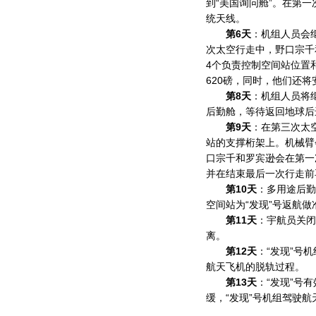
到“美国询问舱”。在第
统天线。
第6天
：机组人员会
次太空行走中，野口宗千
4个负责控制空间站位置
620磅，同时，他们还
第8天
：机组人员将
后勤舱，等待返回地球后
第9天
：在第三次太
站的支撑桁架上。机械臂会
口宗千和罗宾逊会在第一
并在结束最后一次行走前
第10天
：多用途后勤
空间站为“发现”号返航做
第11天
：宇航员关闭
离。
第12天
：“发现”号
航天飞机的脱轨过程。
第13天
：“发现”号
缓，“发现”号机组驾驶航