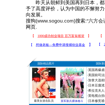
昨天从朝鲜到美国再到日本，都
予了高度评价，认为中国的不懈努力
向发展。
搜狗(
www.sogou.com
)搜索:“
六方会
网页.
国际精品图片
国际新
·
英国再爆虐
·
美国前司法
·
加拿大选前
·
日本豆腐渣
·
希拉克夫人
·
英电视台担
·
日本修宪谁
最美女游击队员
英军新兵裸体格斗