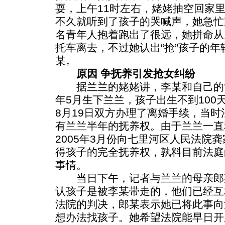
耍，上午11时左右，姥姥抽空回家
不久就听到了孩子的哭喊声，她急忙
名青年人抱着跑出了很远，她拼命从
托车离去，不过她认出“抢”孩子的
某。
原因 争抚养引发抢女纠纷
据兰兰的姥姥讲，李某和自己的女儿
年5月生下兰兰，孩子出生不到100天
8月19日双方办理了离婚手续，当
有兰兰半年的抚养权。由于兰兰一直
2005年3月份向七里河区人民法院
得孩子的完全抚养权，孰料目前法庭
事情。
当日下午，记者与兰兰的母亲郎
认孩子是被李某带走的，他们已经互
法院的判决，郎某表示她已将此事向
想办法找孩子。她希望法院能早日开