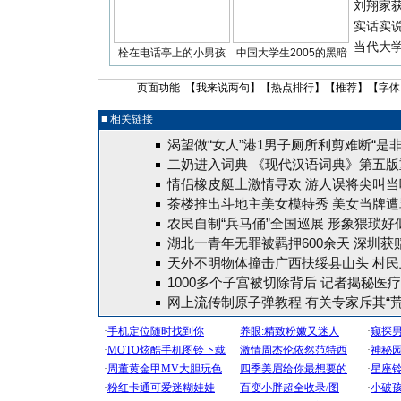
刘翔家
实话实
当代大
栓在电话亭上的小男孩
中国大学生2005的黑暗
页面功能 【
我来说两句
】【
热点排行
】【
推荐
】【字体
■ 相关链接
渴望做“女人”港1男子厕所利剪难断“是非
二奶进入词典 《现代汉语词典》第五版
情侣橡皮艇上激情寻欢 游人误将尖叫当
茶楼推出斗地主美女模特秀 美女当牌遭
农民自制“兵马俑”全国巡展 形象猥琐好
湖北一青年无罪被羁押600余天 深圳获
天外不明物体撞击广西扶绥县山头 村民
1000多个子宫被切除背后 记者揭秘医
网上流传制原子弹教程 有关专家斥其“荒