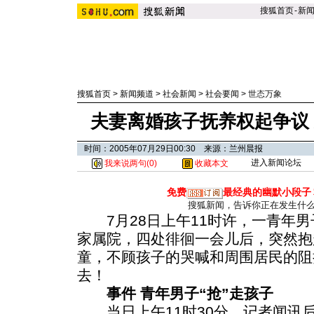
搜狐首页
-
新
搜狐首页
>
新闻频道
>
社会新闻
>
社会要闻
>
世态万象
夫妻离婚孩子抚养权起争议
时间：2005年07月29日00:30 来源：兰州晨报
进入新闻论坛
我来说两句(
0
)
收藏本文
免费
最经典的幽默小段子
搜狐新闻，告诉你正在发生什
7月28日上午11时许，一青年男
家属院，四处徘徊一会儿后，突然抱
童，不顾孩子的哭喊和周围居民的阻
去！
事件 青年男子“抢”走孩子
当日上午11时30分，记者闻讯