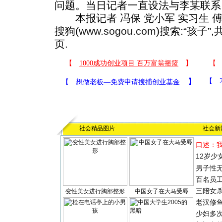
问题。当日记者一直设法与李某联系
本报记者 冯保 党小军 实习生 傅
搜狗(
www.sogou.com
)搜索:“
孩子
”
页.
社会精品图片
社会新
口述：
12岁少
男子性无
百名员
三陪女
变性美女进行胸部整形
中国女子在大马受辱
老汉修
少妇多