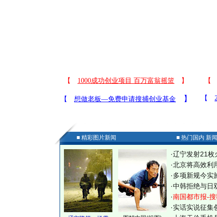
■ 精彩图片新闻
■ 热门国内 新
·
辽宁发射21枚
·
北京将高效利
·
多项新规今实
·
中韩拒绝与日
·
南国都市报-搜
·
实话实说征集