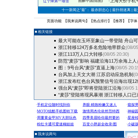
·
上海天价手机号
图解中国(组图)
辽宁降第一场雪
十一新闻之“最”： 最赤胆忠心 | 最扑朔迷离 | 
页面功能 【
我来说两句
】【
热点排行
】【
推荐
】【字体
■ 相关链接
最大可能在玉环至象山一带登陆 舟山
浙江转移124万多名危险地带群众
(08/05
浙江113万人口大转移
(08/05 20:30)
防范“麦莎”影响 福建沿海11万余海上
图：9号台风“麦莎”直逼上海
(08/05 20:1
台风加上天文大潮 江苏启动应急机制
(0
浙江发布红色台风预警信号沿海出现12
强台风“麦莎”即将登陆浙江沿海
(08/05 1
“麦莎”登陆将现风暴潮 浙江转移人口已
■ 我来说两句