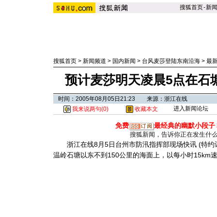
搜狐首页
-
新
搜狐首页
>
新闻频道
>
国内新闻
>
台风麦莎登陆东南沿海
>
最
预计麦莎明天凌晨5点在石塘
时间：2005年08月05日21:23 来源：浙江在线
进入新闻论坛
我来说两句(
0
)
收藏本文
免费
最经典的幽默小段子
搜狐新闻，告诉你正在发生什
浙江在线8月5日台州市防汛指挥部现场快讯 (特约记
温岭石塘以东不到150公里的海面上，以每小时15km