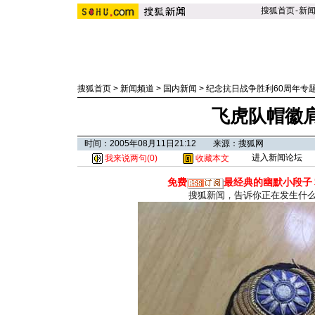
搜狐首页
-
新
搜狐首页
>
新闻频道
>
国内新闻
>
纪念抗日战争胜利60周年专
飞虎队帽徽
时间：2005年08月11日21:12 来源：搜狐网
进入新闻论坛
我来说两句(
0
)
收藏本文
免费
最经典的幽默小段子
搜狐新闻，告诉你正在发生什