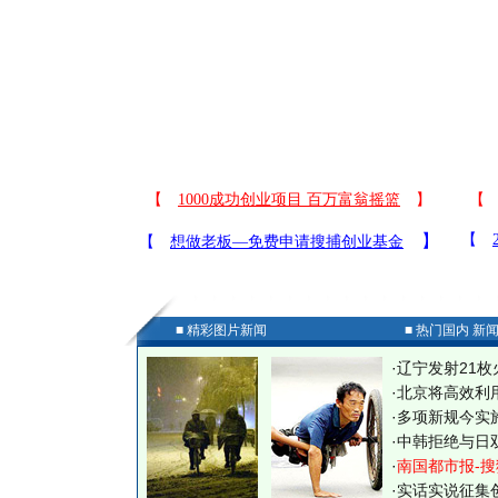
■ 精彩图片新闻
■ 热门国内 新
·
辽宁发射21枚
·
北京将高效利
·
多项新规今实
·
中韩拒绝与日
·
南国都市报-搜
·
实话实说征集