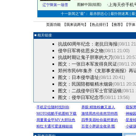
·
上海天价手机号
图解中国(组图)
辽宁降第一场雪
十一新闻之“最”： 最赤胆忠心 | 最扑朔迷离 | 
页面功能 【
我来说两句
】【
热点排行
】【
推荐
】【字体
■ 相关链接
抗战60周年纪念：老抗日海报
(08/11 21
侵华日军将佐思乡之物
(08/11 21:00)
抗战时期让鬼子胆寒的大刀
(08/11 20:5
图文：一张日本军发得良民证
(08/11 20
郑州市民6年集齐《支那事变画报》再
图文：日本侵华遗址
(08/11 20:41)
图文：民国陪都银精水烟袋
(08/11 20:3
图文：二战侵华日军士官望远镜
(08/11 
图文：侵华日军纪念币
(08/11 19:56)