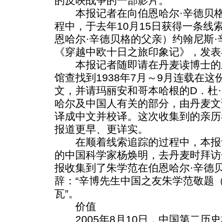
的反映战争的一部影片。
本报记者在向伯恩哈尔·辛德贝格
程中，于去年10月15日获得一条线
恩哈尔·辛德贝格的父亲）约翰尼斯
《穿越中欧十日之旅印象记》，发表
本报记者随即请在丹麦读博士的
馆查找到1938年7月～9月连载在
文，并请玛丽安和哥本哈根的D．杜
哈尔及中国人有关的部分，由丹麦文
译成中文并校译。这次收集到的亲历
报道更早、更详实。
在顺着线索追踪的过程中，本报
的中国科学家杨焕明，去丹麦时拜访
报收集到了朱学范在伯恩哈尔·辛德
辞：“辛博先生中国之友朱学范敬题
瓦”。
价值
2005年8月10日，中国第二历