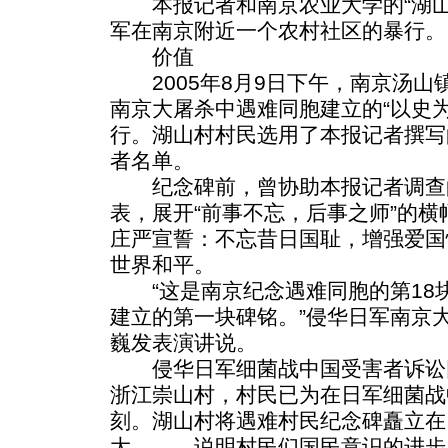
本报记者和南京农业大学的“湖山
军在南京附近一个农村社区的暴行。
价值
2005年8月9日下午，南京汤山
南京大屠杀中遇难同胞建立的“以史
行。湖山村村民选用了本报记者撰写
者名单。
纪念碑前，曾协助本报记者调查
表，展开“前事不忘，后事之师”的
庄严宣誓：不忘昔日国耻，增强爱国
世界和平。
“这是南京纪念遇难同胞的第18
建立的第一块碑铭。”侵华日军南京
巍发表演讲说。
侵华日军细菌战中国受害者诉讼
浙江崇山村，村民已为在日军细菌战
刻。湖山村将遇难村民纪念碑矗立在
大———说明村民们国民意识的进步