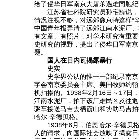
给了侵华日军南京大屠杀遇难同胞纪
江苏省社科院研究员孙宅巍说，
情况注视不够，对远郊像京特这样“
中国青年报弄清了远郊江南水泥厂、
有文章、有照片，对学术研究有重要
史研究的视野，提出了侵华日军南京
题。
国人在日内瓦揭露暴行
史实
史学界公认的惟一一部纪录南京
字会南京委员会主席、美国牧师约翰
机拍摄的。1938年2月16日～17
江南水泥厂，拍下该厂难民区及往返
驱车接送马吉去栖霞山和协助马吉拍
哈尔·辛德贝格。
1938年6月，伯恩哈尔·辛德贝
人的请求，向国际社会放映了揭露日