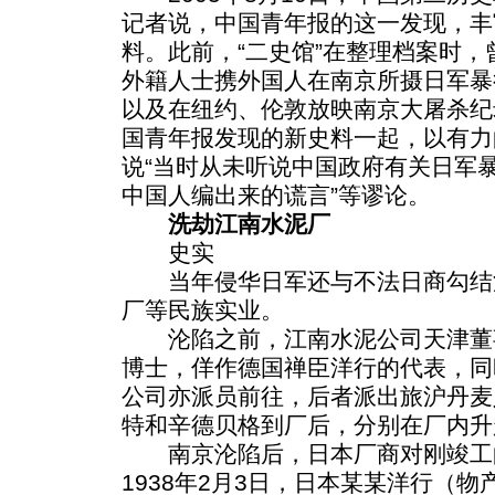
记者说，中国青年报的这一发现，丰
料。此前，“二史馆”在整理档案时，曾
外籍人士携外国人在南京所摄日军暴
以及在纽约、伦敦放映南京大屠杀纪
国青年报发现的新史料一起，以有力
说“当时从未听说中国政府有关日军暴
中国人编出来的谎言”等谬论。
洗劫江南水泥厂
史实
当年侵华日军还与不法日商勾结
厂等民族实业。
沦陷之前，江南水泥公司天津董事
博士，佯作德国禅臣洋行的代表，同
公司亦派员前往，后者派出旅沪丹麦
特和辛德贝格到厂后，分别在厂内升
南京沦陷后，日本厂商对刚竣工
1938年2月3日，日本某某洋行（