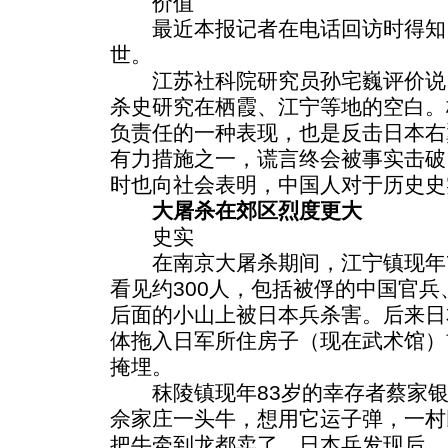
价值
最近本报记者在电话回访时得知
世。
江苏社科院研究员孙宅巍评价说
杀史研究在栖霞、江宁等地的空白。
负责任的一种表现，也是反击日本右
有力措施之一，谎言终会被事实击破
时也向社会表明，中国人对于历史史
大屠杀在郊区烈度更大
史实
在南京大屠杀期间，江宁镇现年7
看见约300人，包括被俘的中国官
后面的小山上被日本兵杀害。后来日
体拖入日军所住房子（现在武术馆）
掩埋。
秣陵镇现年83岁的幸存者蔡家银
佘家庄一头牛，想用它运子弹，一村
把牛牵到龙都卖了。日本兵发现后，