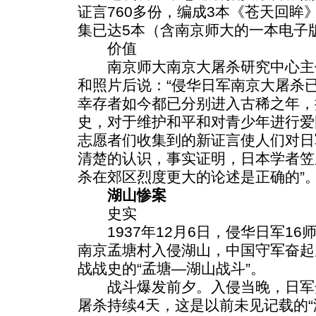
证言760多份，编成3本《苍天回眸
集已达5本（含南京师大的一本电子
价值
南京师大南京大屠杀研究中心主
和照片后说：“侵华日军南京大屠杀
幸存者如今都已分别进入古稀之年，
史，对于维护和平和对青少年进行爱
志愿者们收集到的新证言使人们对日
清楚的认识，事实证明，日本学者笠
杀在郊区烈度更大的论述是正确的”
湖山惨案
史实
1937年12月6日，侵华日军16
南京孟塘村入侵湖山，中国守军奋起
战战史的“孟塘—湖山战斗”。
战斗爆发前夕。入侵当晚，日军
屠杀持续4天，这是以前未见记载的“