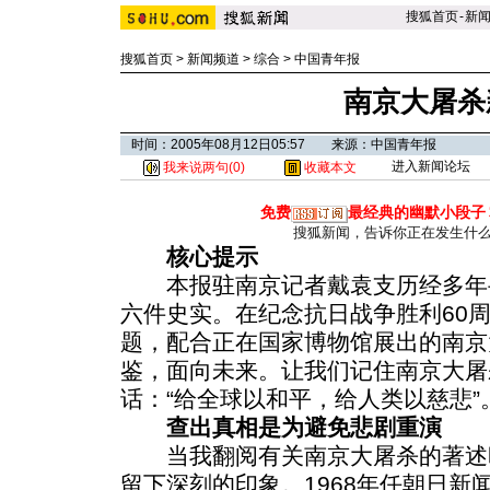
搜狐首页
-
新
搜狐首页
>
新闻频道
>
综合
>
中国青年报
南京大屠杀
时间：2005年08月12日05:57 来源：中国青年报
进入新闻论坛
我来说两句(
0
)
收藏本文
免费
最经典的幽默小段子
搜狐新闻，告诉你正在发生什
核心提示
本报驻南京记者戴袁支历经多年
六件史实。在纪念抗日战争胜利60
题，配合正在国家博物馆展出的南京
鉴，面向未来。让我们记住南京大屠
话：“给全球以和平，给人类以慈悲”
查出真相是为避免悲剧重演
当我翻阅有关南京大屠杀的著述
留下深刻的印象。1968年任朝日新