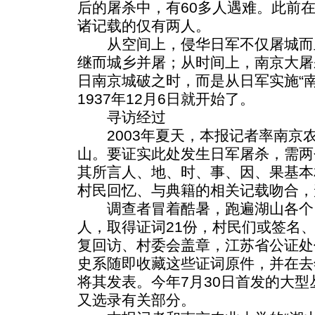
后的屠杀中，有60多人遇难。此前
诸记载的仅有两人。
从空间上，侵华日军不仅屠城而
继而城乡并屠；从时间上，南京大屠杀不
日南京城破之时，而是从日军实施“
1937年12月6日就开始了。
寻访经过
2003年夏天，本报记者率南京
山。要证实此处发生日军屠杀，需两
其所言人、地、时、事、因、果基本
村民回忆、与典籍的相关记载吻合，
调查者冒着酷暑，跑遍湖山各个自
人，取得证词21份，村民们或签名
复回访、村委会盖章，江苏省公证处
史系随即收藏这些证词原件，并在去
将其发表。今年7月30日首发的大
又选录有关部分。