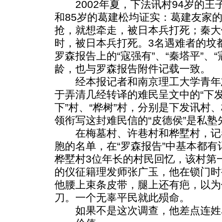
2002年夏，下法讯村94岁的王
和85岁的葛建松均证实：葛建友家
抢，就想牵走，被日本兵打死；秦大
时，被日本兵打死。3名遇难者的坟
罗森报告上的“寇强有”、“秦塔平”、
龄，也与罗森报告附件记载一致。
经本报记者和南京理工大学青年
于弄清几经转译的难民呈文中的“下发新
下”村、“桦树”村，分别是下发讯村
领衔写这封难民信的“皮德侯”是私塾
在梅墓村、许巷村和桦墅村，记
胞的名单，在“罗森报告”中基本都
桦墅村3位年长的村民回忆，该村第
的仪征籍理发师张广玉，他在锁门时
他腰上束条皮带，腿上还有疤，以为
刀。一个无辜平民就此殒命。
如果不是这次调查，他差点连姓