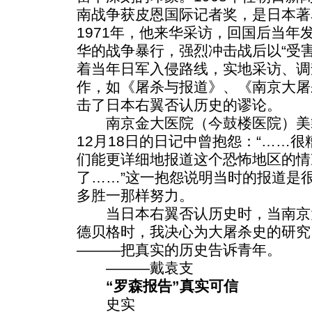
南战争获皮恩国际记者奖，是日本著
1971年，他来华采访，回国后当年
华的战争暴行，强烈冲击战后以“受
着当年日军入侵路线，实地采访、调
作，如《屠杀与报道》、《南京大屠
击了日本右翼否认历史的谬论。
南京金大医院（今鼓楼医院）美籍
12月18日的日记中曾抱怨：“……
们能更详细地报道这个恐怖地区的情
了……”这一抱怨说明当时的报道是
多胜一那样努力。
当日本右翼否认历史时，当南京
德贝格时，我决心为大屠杀史的研究
———把真实的历史告诉青年。
———戴袁支
“罗森报告”真实可信
史实