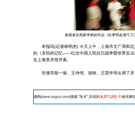
参观者在画家李斌的作品《杜聿明血满弓刀》
本报讯(记者林明杰) 今天上午，上海市文广局和北
的《永恒的记忆——纪念中国人民抗日战争暨世界反法
在上海美术馆开幕。
市领导殷一璀、王仲伟、胡炜、王荣华等出席了开
搜狗(
www.sogou.com
)搜索:“
美术
”,共找到
6,377,201
个相关网页