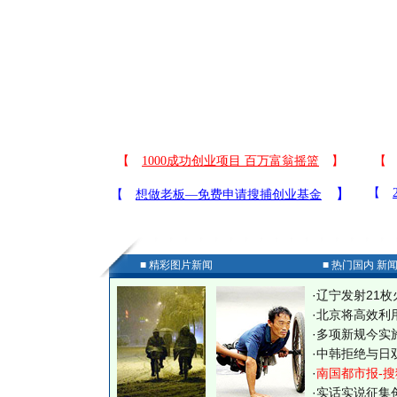
■ 精彩图片新闻
■ 热门国内 新
·
辽宁发射21枚
·
北京将高效利
·
多项新规今实
·
中韩拒绝与日
·
南国都市报-搜
·
实话实说征集