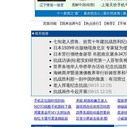
·
上海天价手机号
图解中国(组图)
辽宁降第一场雪
十一新闻之“最”： 最赤胆忠心 | 最扑朔迷离 | 
页面功能 【
我来说两句
】【
热点排行
】【
推荐
】【字体
■ 相关链接
七旬老人捞鱼、拾荒十年建抗战胜利纪
日本1939年出版物现身北京 专家疑为
日本苦行僧绝食谢罪 吊慰南京屠杀34
抗战访谈(6):慰安妇研究第一人苏智良
世界各地华人华侨举办活动 纪念抗战胜
海峡两岸暨港澳佛教界举行祈祷世界和平
抗战胜利那一刻中国的脸庞：有泪滑过
老人挥毫纪念抗战
(08/15 12:19)
抗战画作今起开展
(08/15 12:19)