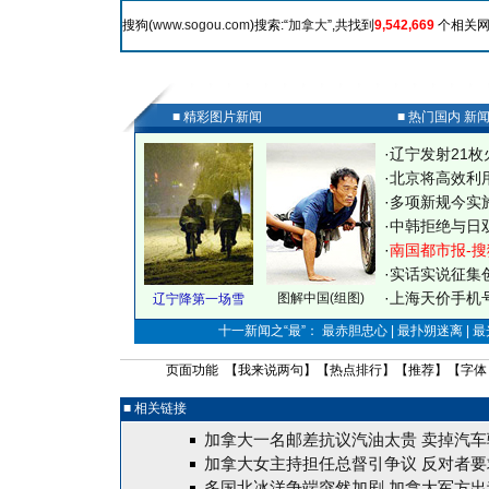
搜狗(
www.sogou.com
)搜索:“
加拿大
”,共找到
9,542,669
个相关网
■ 精彩图片新闻
■ 热门国内 新
·
辽宁发射21枚
·
北京将高效利
·
多项新规今实
·
中韩拒绝与日
·
南国都市报-搜
·
实话实说征集
·
上海天价手机号
图解中国(组图)
辽宁降第一场雪
十一新闻之“最”： 最赤胆忠心 | 最扑朔迷离 | 
页面功能 【
我来说两句
】【
热点排行
】【
推荐
】【字体
■ 相关链接
加拿大一名邮差抗议汽油太贵 卖掉汽车
加拿大女主持担任总督引争议 反对者要
多国北冰洋争端突然加剧 加拿大军方出