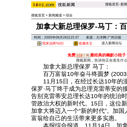
搜狐首页
-
新
搜狐首页
>
新闻频道
>
综合
加拿大新总理保罗-马丁：百
时间：2005年08月26日15:37 来源：大洋网-广州日报
进入新闻论坛
我来说两句(
0
)
收藏本文
免费
最经典的幽默小段子
搜狐新闻，告诉你正在发生什
加拿大新总理保罗 马丁：
百万富翁10年奋斗终圆梦 (2003年11
11月15日，在经过长达10年的
保罗·马丁终于成为总理克雷蒂安的
告别克雷蒂安总理长达10年的统治时
管政治大权的新时代。15日，这位
加拿大将迈入一个“新的时代”。加
富翁给自己的生活带来更多实惠。
本报综合报道 11月14日，加