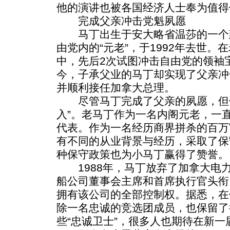
他的演讲也被各国经济人士奉为值得借
完成父亲冲击党魁夙愿
马丁出生于安大略省温莎的一个
由党内的“元老”，于1992年去世。
中，先后2次试图冲击自由党的领袖
今，子承父业的马丁却实现了父亲冲
并顺利接任加拿大总理。
尽管马丁完成了父亲的夙愿，但他
入”。老马丁作为一名内阁元老，一
代表。作为一名经历商界拼杀的百万
有不同的从业背景与经历，采取了保
种保守政策也为小马丁赢得了赞誉。
1988年，马丁放弃了加拿大电
船公司董事会主席和首席执行官头衔
拥有该公司的全部控制权。据悉，在
除一名忠诚的竞选团成员，也保留了
些“忠诚卫士”，很多人也期待在新一