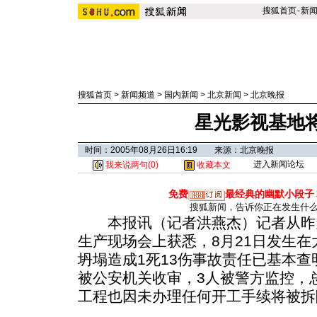
搜狐首页
-
新
搜狐首页
>
新闻频道
>
国内新闻
>
北京新闻
>
北京晚报
星光影视基地
时间：2005年08月26日16:19 来源：北京晚报
进入新闻论坛
我来说两句(
0
)
收藏本文
免费
最经典的幽默小段子
搜狐新闻，告诉你正在发生什
本报讯（记者洪燕杰）记者从昨
生产现场会上获悉，8月21日发生
坍塌造成1死13伤事故责任已基本查
被公安机关收审，3人被警方监控，总
工程也因未办理任何开工手续将被拆