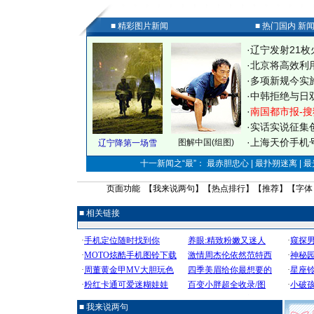
■ 精彩图片新闻
■ 热门国内 新
·
辽宁发射21枚
·
北京将高效利
·
多项新规今实
·
中韩拒绝与日
·
南国都市报-搜
·
实话实说征集
·
上海天价手机号
图解中国(组图)
辽宁降第一场雪
十一新闻之“最”： 最赤胆忠心 | 最扑朔迷离 | 
页面功能 【
我来说两句
】【
热点排行
】【
推荐
】【字体
■ 相关链接
■ 我来说两句