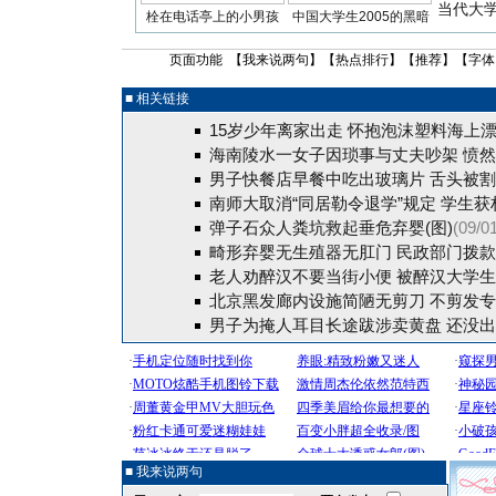
当代大
栓在电话亭上的小男孩
中国大学生2005的黑暗
页面功能 【
我来说两句
】【
热点排行
】【
推荐
】【字体
■ 相关链接
15岁少年离家出走 怀抱泡沫塑料海上漂
海南陵水一女子因琐事与丈夫吵架 愤
男子快餐店早餐中吃出玻璃片 舌头被
南师大取消“同居勒令退学”规定 学生获
弹子石众人粪坑救起垂危弃婴(图)
(09/0
畸形弃婴无生殖器无肛门 民政部门拨
老人劝醉汉不要当街小便 被醉汉大学
北京黑发廊内设施简陋无剪刀 不剪发专
男子为掩人耳目长途跋涉卖黄盘 还没
■ 我来说两句