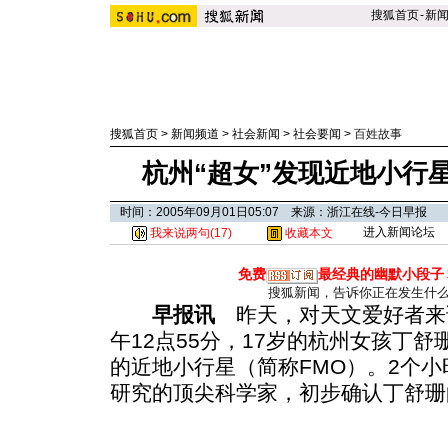
搜狐首页
-
新
搜狐首页
>
新闻频道
>
社会新闻
>
社会要闻
>
百姓故事
杭州“超女”发现近地小行
时间：2005年09月01日05:07 来源：浙江在线-今日早报
进入新闻论坛
我来说两句(
17
)
收藏本文
免费
最经典的幽默小段子
搜狐新闻，告诉你正在发生什
早报讯
昨天，对天文爱好者来
午12点55分，17岁的杭州女孩丁
的近地小行星（简称FMO）。2个
研究的顶尖科学家，初步确认丁舒珊