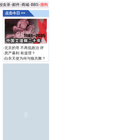
校友录
-
邮件
-
商城
-
BBS
-
搜狗
点击今日 >>
·
北京的哥 不再侃政治
评
·
房产暴利 有道理？
·
白衣天使为何与狼共舞？