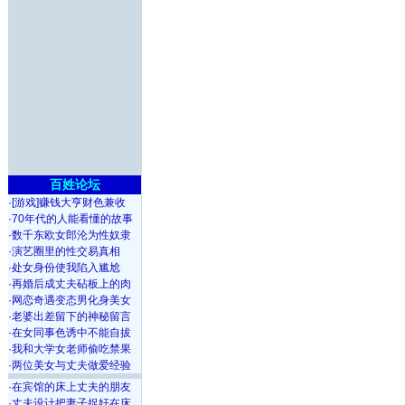
百姓论坛
·
[游戏]赚钱大亨财色兼收
·
70年代的人能看懂的故事
·
数千东欧女郎沦为性奴隶
·
演艺圈里的性交易真相
·
处女身份使我陷入尴尬
·
再婚后成丈夫砧板上的肉
·
网恋奇遇变态男化身美女
·
老婆出差留下的神秘留言
·
在女同事色诱中不能自拔
·
我和大学女老师偷吃禁果
·
两位美女与丈夫做爱经验
·
在宾馆的床上丈夫的朋友
·
丈夫设计把妻子捉奸在床