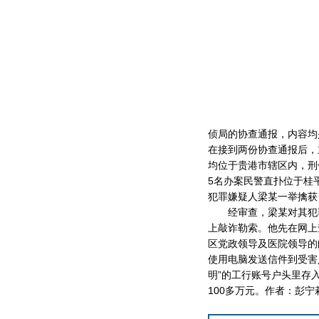
侦局的协查通报，内容均
在接到两份协查通报后，
均位于贵港市辖区内，刑
5名办案民警直扑位于桂
犯罪嫌疑人梁某一举擒获
经审查，梁某对其犯罪
上敲诈勒索。他先在网上
区党政领导及医院领导的
使用电脑发送信件到受害
明”的工行账号户头里存
100多万元。作者：彭宁