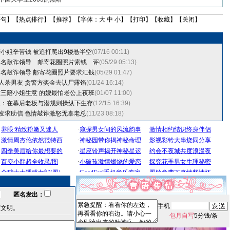
两句
】【
热点排行
】【
推荐
】【字体：
大
中
小
】【
打印
】【
收藏
】【
关闭
】
小姐辛苦钱 被追打爬出9楼悬半空
(07/16 00:11)
为名敲诈领导 邮寄花圈照片索钱
评
(05/29 05:13)
名敲诈领导 邮寄花圈照片要求汇钱
(05/29 01:47)
找人杀男友 贪警方奖金去认尸露馅
(01/24 16:14)
三陪小姐生意 的嫂最怕老公上夜班
(01/07 11:00)
述：在幕后老板与潜规则操纵下生存
(12/15 16:39)
频发求助信 色情敲诈激怒无辜老总
(11/23 08:18)
匿名发出：
手机
言文明。
包月自写
5分钱/条