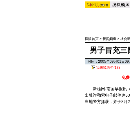
搜狐首页
>
新闻频道
>
社会
男子冒充三
时间：2005年09月01日0
我来说两句(
13
)
免费
新桂网-南国早报讯（记
出敲诈勒索电子邮件达5
当地警方抓获，并于8月