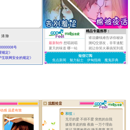
精品专题推荐：
谁说赚钱难告诉你秘诀
最新制作
想唱就唱
测IQ交朋友，非常速配
000008号
夏天的味道
哪一站
就让你笑火暴搞笑到底
理规定》
短信订阅
护互联网安全的规定》
焦点新闻
魅力贴士
伊甸指南
魔鬼辞典