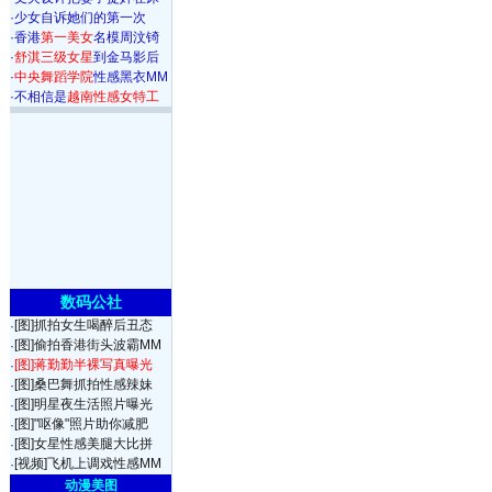
·
少女自诉她们的第一次
·
香港
第一美女
名模周汶锜
·
舒淇三级女星
到金马影后
·
中央舞蹈学院
性感黑衣MM
·
不相信是
越南性感女特工
数码公社
[图]抓拍女生喝醉后丑态
·
[图]偷拍香港街头波霸MM
·
[图]蒋勤勤半裸写真曝光
·
[图]桑巴舞抓拍性感辣妹
·
[图]明星夜生活照片曝光
·
[图]"呕像"照片助你减肥
·
[图]女星性感美腿大比拼
·
[视频]飞机上调戏性感MM
·
动漫美图