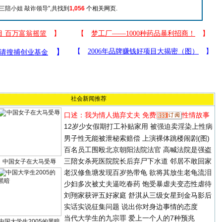
三陪小姐 敲诈领导
”,共找到
1,056
个相关网页.
社会新闻推荐
口述：我为情人抛弃丈夫
免费
性情故事
12岁少女假期打工补贴家用 被强迫卖淫染上性病
男子性无能被泄秘索赔偿 上演裸体跳楼闹剧(图)
百名员工围殴北京朝阳法院法官 高喊法院是强盗
三陪女杀死医院院长后弃尸下水道 邻居不敢回家
中国女子在大马受辱
老汉修鱼塘发现百岁热带龟 欲将其放生老龟流泪
少妇多次被丈夫逼吃春药 饱受暴虐夫变态性虐待
刘翔家获评五好家庭
舒淇从三级女星到金马影后
实话实说征集问题
说出你对身边事情的态度
当代大学生的九宗罪
爱上一个人的7种预兆
中国大学生2005的黑暗