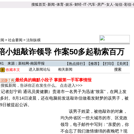
搜狐首页
-
新闻
-
体育
-
娱乐
-
财经
-
IT
-
汽车
-
房产
-
女人
-
短信
-
彩信
-
新闻
>
社会要闻
>
法制纵横
陪小姐敲诈领导 作案50多起勒索百万
9:41 来源：新桂网-南国早报
【
热点排行
】【
推荐
】【
打印
】【
关闭
】
进入新闻论坛
相关新闻
收藏本文
最经典的幽默小段子
掌握第一手军事情报
搜狐新闻，告诉你正在发生什么。
点击进入>>>
者彭宁莉 通讯员黄健鹏）贵港市一名男子为迅速“致富”，在网上发
0多封。8月14日凌晨，还在电脑前发送敲诈信做着发财梦的该男子，被
29日被提起公诉。
该男子姓梁，被他敲诈的对象，
均为外省区一些大城市的市、区党政
领导，电子邮件中写到：“亲爱的，你
不会忘了我们激情缠绵的夜晚吧？现