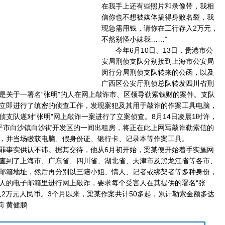
在我手上还有些照片和录像带，我相
信你也不想被媒体搞得身败名裂，我
现急需用钱，请你在工行存入2万元，
不然别怪小妹我……”
今年6月10日、13日，贵港市公
安局刑侦支队分别接到上海市公安局
闵行分局刑侦支队转来的公函，以及
广西区公安厅刑侦总队转发四川省刑
是关于一署名“张明”的人在网上敲诈市、区领导勒索钱财的案件。支队
立即进行了缜密的侦查工作，发现案犯及其用于敲诈的作案工具电脑，
侦支队遂对“张明”网上敲诈一案进行了立案侦查。8月14日凌晨1时许，
平市白沙镇白沙街开发区的一间出租房，将正在此上网写敲诈勒索信的
，并当场缴获电脑、假身份证、银行卡、记录本等作案工具。
事实供认不讳。据其交待，他从6月初开始，梁某便开始着手实施网
查到了上海市、广东省、四川省、湖北省、天津市及黑龙江省等各市、
邮箱地址，然后再分别以三陪小姐、情人、记者或绑架者等多种身份，
人的电子邮箱里进行网上敲诈，要求每个受害人在其提供的署名“张
入2万元人民币。3个月以来，梁某作案共计50多起，累计勒索金额多达
莉 黄健鹏