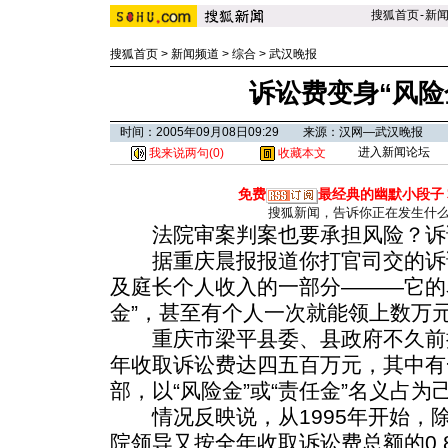
搜狐首页
-
新
搜狐首页
>
新闻频道
>
综合
>
武汉晚报
诉讼费变身“风险
时间：2005年09月08日09:29 来源：汉网—武汉晚报
进入新闻论坛
我来说两句(
0
)
收藏本文
免费
最经典的幽默小段子
搜狐新闻，告诉你正在发生什
法院审案判案也要承担风险？诉讼
据重庆晨报报道你打官司交的诉
及庭长个人收入的一部分———它的名
金”，甚至有个人一次就能领上数万
重庆市梁平县委、县政府不久前
年收取诉讼费达四五百万元，其中有
部，以“风险金”或“责任金”名义占为
情况反映说，从1995年开始，
院领导又按全年收取诉讼费总额的0.