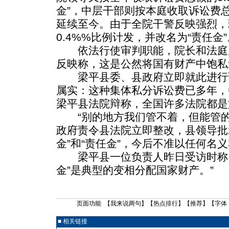
金”，中层干部则按本庭收取诉讼费
延续至今。由于全院干警反映强烈，现
0.4%%比例计发，并改名为“责任金”
依法行使审判职能，院长和法庭
反映称，这是公然将国有财产中饱私
梁平县委、县政府立即就此进行
属实：这种集体私分诉讼费已多年，
梁平县法院辩称，全国许多法院都是
“别的地方我们管不着，但能管的
政府责令县法院立即整改，县领导批
金”和“责任金”，今后不准以任何名
梁平县一位负责人昨日受访时称，所
金”是典型的变相分配国家财产。”
页面功能 【
我来说两句
】【
热点排行
】【
推荐
】【字体
■ 相关链接