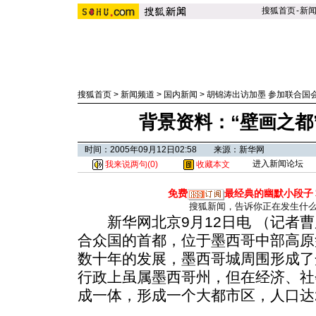
搜狐首页
-
新
搜狐首页
>
新闻频道
>
国内新闻
>
胡锦涛出访加墨 参加联合国
背景资料：“壁画之都
时间：2005年09月12日02:58 来源：新华网
进入新闻论坛
我来说两句(
0
)
收藏本文
免费
最经典的幽默小段子
搜狐新闻，告诉你正在发生什
新华网北京9月12日电 （记者曹
合众国的首都，位于墨西哥中部高原盆
数十年的发展，墨西哥城周围形成了
行政上虽属墨西哥州，但在经济、社
成一体，形成一个大都市区，人口达2