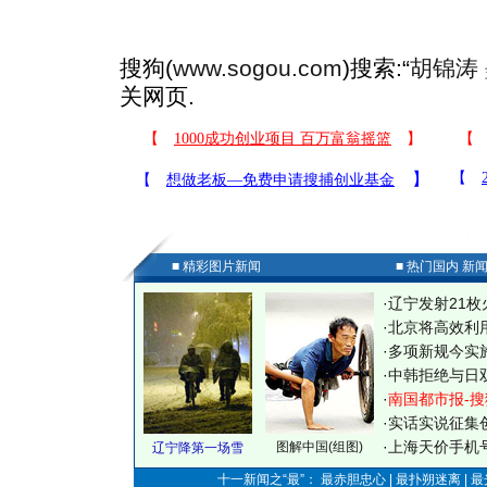
搜狗(
www.sogou.com
)搜索:“
胡锦涛
关网页.
■ 精彩图片新闻
■ 热门国内 新
·
辽宁发射21枚
·
北京将高效利
·
多项新规今实
·
中韩拒绝与日
·
南国都市报-搜
·
实话实说征集
·
上海天价手机号
图解中国(组图)
辽宁降第一场雪
十一新闻之“最”： 最赤胆忠心 | 最扑朔迷离 | 