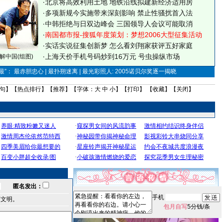
·
北京将高效利用土地 地铁沿线拟建新经济适用房
·
多项新规今实施带来深刻影响 禁止性骚扰首入法
·
中韩拒绝与日双边峰会 三国领导人会议可能取消
·
南国都市报-搜狐年度策划：梦想2006大型征集活动
·
实话实说征集创新梦
怎么看刘翔家获评五好家庭
·
上海天价手机号码炒到16万元 号虫操纵市场
解中国(组图)
”： 最赤胆忠心 | 最扑朔迷离 | 最光彩照人: 2005诺贝尔奖逐一揭晓
句
】【
热点排行
】【
推荐
】【字体：
大
中
小
】【
打印
】 【
收藏
】【
关闭
】
匿名发出：
手机
言文明。
包月自写
5分钱/条