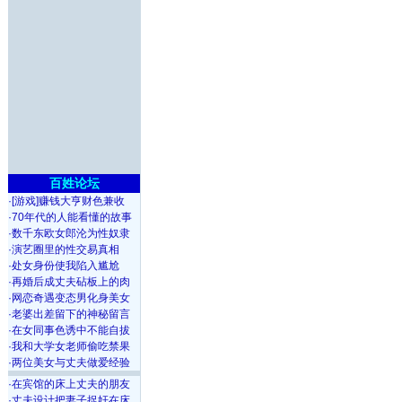
百姓论坛
·
[游戏]赚钱大亨财色兼收
·
70年代的人能看懂的故事
·
数千东欧女郎沦为性奴隶
·
演艺圈里的性交易真相
·
处女身份使我陷入尴尬
·
再婚后成丈夫砧板上的肉
·
网恋奇遇变态男化身美女
·
老婆出差留下的神秘留言
·
在女同事色诱中不能自拔
·
我和大学女老师偷吃禁果
·
两位美女与丈夫做爱经验
·
在宾馆的床上丈夫的朋友
·
丈夫设计把妻子捉奸在床