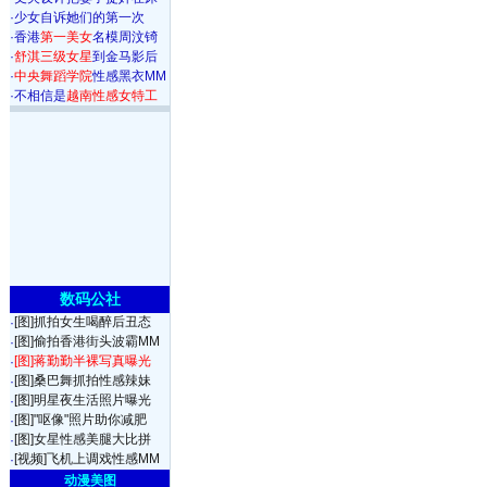
·
少女自诉她们的第一次
·
香港
第一美女
名模周汶锜
·
舒淇三级女星
到金马影后
·
中央舞蹈学院
性感黑衣MM
·
不相信是
越南性感女特工
数码公社
[图]抓拍女生喝醉后丑态
·
[图]偷拍香港街头波霸MM
·
[图]蒋勤勤半裸写真曝光
·
[图]桑巴舞抓拍性感辣妹
·
[图]明星夜生活照片曝光
·
[图]"呕像"照片助你减肥
·
[图]女星性感美腿大比拼
·
[视频]飞机上调戏性感MM
·
动漫美图