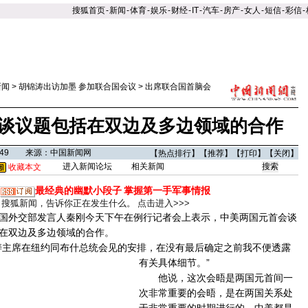
搜狐首页
-
新闻
-
体育
-
娱乐
-
财经
-
IT
-
汽车
-
房产
-
女人
-
短信
-
彩信
-
新闻
>
胡锦涛出访加墨 参加联合国会议
>
出席联合国首脑会
谈议题包括在双边及多边领域的合作
19:49 来源：中国新闻网
【
热点排行
】【
推荐
】【
打印
】【
关闭
】
进入新闻论坛
相关新闻
收藏本文
最经典的幽默小段子
掌握第一手军事情报
搜狐新闻，告诉你正在发生什么。
点击进入>>>
国外交部发言人秦刚今天下午在例行记者会上表示，中美两国元首会谈
在双边及多边领域的合作。
主席在纽约同布什总统会见的安排，在没有最后确定之前我不便透露
有关具体细节。
”
他说，这次会晤是两国元首间一
次非常重要的会晤，是在两国关系处