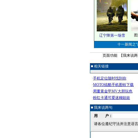
图
辽宁降第一场雪
十一新闻之“最
页面功能 【
我来说两
■ 相关链接
■ 我来说两句
用 户：
请各位遵纪守法并注意语