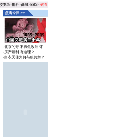
校友录
-
邮件
-
商城
-
BBS
-
搜狗
点击今日 >>
·
北京的哥 不再侃政治
评
·
房产暴利 有道理？
·
白衣天使为何与狼共舞？