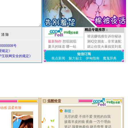
精品专题推荐：
谁说赚钱难告诉你秘诀
最新制作
想唱就唱
测IQ交朋友，非常速配
000008号
夏天的味道
哪一站
就让你笑火暴搞笑到底
理规定》
短信订阅
护互联网安全的规定》
焦点新闻
魅力贴士
伊甸指南
魔鬼辞典