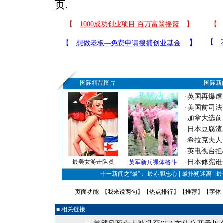
页.
国际精品图片
国际新
·
英国再爆虐
·
美国前司法
·
加拿大选前
·
日本豆腐渣
·
希拉克夫人
·
英电视台担
·
日本修宪谁
最美女游击队员
英军新兵裸体格斗
十一新闻之“最”： 最赤胆忠心 | 最扑朔迷离 | 
页面功能 【
我来说两句
】【
热点排行
】【
推荐
】【字体
■ 相关链接