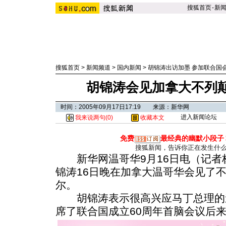
搜狐首页
-
新
搜狐首页
>
新闻频道
>
国内新闻
>
胡锦涛出访加墨 参加联合国
胡锦涛会见加拿大不列
时间：2005年09月17日17:19 来源：新华网
进入新闻论坛
我来说两句(
0
)
收藏本文
免费
最经典的幽默小段子
搜狐新闻，告诉你正在发生什
新华网温哥华9月16日电（记者
锦涛16日晚在加拿大温哥华会见了
尔。
胡锦涛表示很高兴应马丁总理的
席了联合国成立60周年首脑会议后