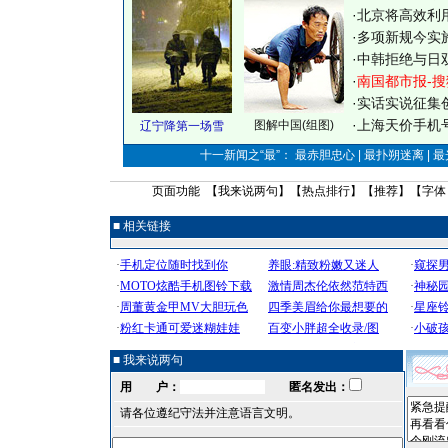
·
北京将高效利
·
多项新规今实
·
中韩拒绝与日
·
南国都市报-搜
·
实话实说征集
·
上海天价手机号
图解中国(组图)
辽宁降第一场雪
十一新闻之“最”： 最赤胆忠心 | 最扑朔迷离 | 
页面功能 【
我来说两句
】【
热点排行
】【
推荐
】【字体
■ 相关链接
■ 我来说两句
用 户：
匿名发出：
请各位遵纪守法并注意语言文明。