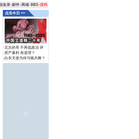
校友录
-
邮件
-
商城
-
BBS
-
搜狗
点击今日 >>
·
北京的哥 不再侃政治
评
·
房产暴利 有道理？
·
白衣天使为何与狼共舞？