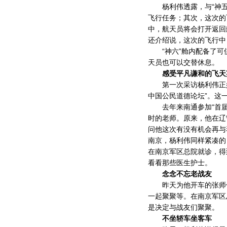
杨利伟透露，与“神五”
飞行任务；其次，这次的
中，航天员将会打开返回
还介绍说，这次的飞行中
“神六”舱内配备了可
天员也可以交替休息。
感受平凡谦和的飞天
第一次采访杨利伟正好是
中国公民道德论坛”。这
去年来南通参加“首届
时的老师。原来，他在辽
问他这次有没有机会再与
南京，杨利伟同样紧凑的
在南京军区总院就诊，得
看看那些医生护士。
念念不忘老战友
昨天为他开车的张师傅
一起聚聚等。在南京军区
是决定与战友们聚聚。
不坐轿车坐客车