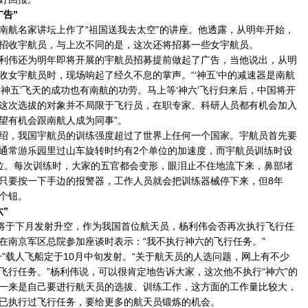
告”
航名家讲坛上作了“祖国送我去太空”的讲座。他透露，从明年开始，
招收宇航员，与上次不同的是，这次还将招募一些女宇航员。
伟还为明年即将开展的宇航员招募提前做起了广告，当他说出，从明
收女宇航员时，现场响起了经久不息的掌声。“‘神五’中的减速器是南航
神五’飞天的成功也有南航的功劳。马上等‘神六’飞行归来后，中国将开
这次选拔的对象并不局限于飞行员，在职专家、科研人员都有机会加入
望有机会跟南航人成为同事”。
，我国宇航员的训练强度超过了世界上任何一个国家。宇航员首先要
通常游乐园里过山车旋转时约有2个单位的加速度，而宇航员训练时设
位。每次训练时，大家的五官都会变形，眼泪止不住地流下来，鼻部堵
只要按一下手边的报警器，工作人员就会把训练器械停下来，但8年
个钮。
”
将于下月发射升空，作为我国首位航天员，杨利伟会否再次执行飞行任
在南京军区总院参加座谈时表示：“我不执行神六的飞行任务。”
载人飞船定于10月中旬发射。“关于航天员的人选问题，网上有不少
飞行任务。”杨利伟说，可以很肯定地告诉大家，这次他不执行“神六”的
一来是自己要进行航天员的选拔、训练工作，这方面的工作量比较大，
已执行过飞行任务，要给更多的航天员锻炼的机会。