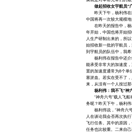
做起招收女宇航员“广
昨天下午，杨利伟在南
中国将再一次较大规模地
在昨天的报告中，杨利
年开始，中国也将开始招
人生产研制出来的，所以‘
始招收新一批的宇航员，
到宇航员的队伍中，我希
杨利伟在报告中还介绍
能承受非常大的加速度，
置的加速度通常为8个单
塞淤血。若实在受不了，
来，从没有一个人按过那
杨利伟：我不飞“神六
“神舟六号”载人飞船
务呢？昨天下午，杨利伟
杨利伟说，“神舟六号”
人在谈论我会否再次执行
飞行任务。其中的原因，
任务也比较重。二来自己