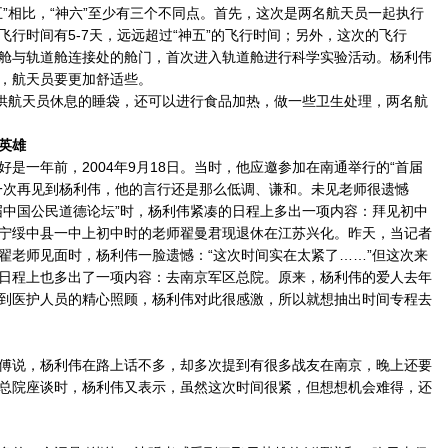
相比，“神六”至少有三个不同点。首先，这次是两名航天员一起执行
飞行时间有5-7天，远远超过“神五”的飞行时间；另外，这次的飞行
舱与轨道舱连接处的舱门，首次进入轨道舱进行科学实验活动。杨利伟
，航天员要更加舒适些。
供航天员休息的睡袋，还可以进行食品加热，做一些卫生处理，两名航
英雄
一年前，2004年9月18日。当时，他应邀参加在南通举行的“首届
一次再见到杨利伟，他的言行还是那么低调、谦和。未见老师很遗憾
中国公民道德论坛”时，杨利伟紧凑的日程上多出一项内容：拜见初中
宁绥中县一中上初中时的老师翟曼君现退休在江苏兴化。昨天，当记者
翟老师见面时，杨利伟一脸遗憾：“这次时间实在太紧了……”但这次来
日程上也多出了一项内容：去南京军区总院。原来，杨利伟的爱人去年
到医护人员的精心照顾，杨利伟对此很感激，所以就想抽出时间专程去
说，杨利伟在路上话不多，却多次提到有很多战友在南京，晚上还要
总院座谈时，杨利伟又表示，虽然这次时间很紧，但想想机会难得，还