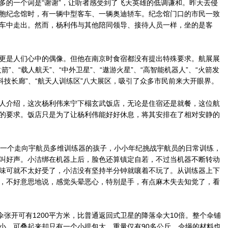
的一个词是“谢谢”，让听者感受到了飞天英雄的低调谦和。昨天去侵
胞纪念馆时，有一辆中型客车、一辆奥迪轿车。纪念馆门口的市民一致
车中走出。然而，杨利伟与其他陪同领导、接待人员一样，坐的是客
是人们心中的偶像。但他在南京时食宿都没有提出特殊要求。航展展
”、“载人航天”、“中外卫星”、“遨游火星”、“高智能机器人”、“火箭发
科技长廊”、“航天人训练区”八大展区，吸引了众多市民前来大开眼界。
介绍，这次杨利伟来宁下榻玄武饭店，无论是住宿还是就餐，这位航
的要求。饭店只是为了让杨利伟能好好休息，将其安排在了相对安静的
一个走向宇航员多维训练器的孩子，小小年纪挑战宇航员的日常训练，
叫好声。小洁绑在机器上后，脸色还算镇定自若，不过当机器不断转动
味可就不太好受了，小洁没有坚持半分钟就嚷着不玩了。从训练器上下
，不好意思地说，感觉头晕恶心，特别是手，有点麻木失去知觉了，看
张开可有1200平方米，比普通返回式卫星的降落伞大10倍。整个伞铺
小，可叠起来却只有一个小提包大，重量仅有90多公斤。伞绳的材料也