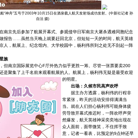
“神舟”五号于2003年10月15日在酒泉载人航天发射场成功发射。(中新社记者 孙
自法 摄)
南京先后参加了航展开幕式、参观侵华日军南京大屠杀遇难同胞纪念
做报告……虽然当天晚上就要赶回北京，但短短一天的时间，航天英雄
京人，航展上、纪念馆内、大学校园中，杨利伟所到之处无不刮起一阵
星族
南京国际展览中心F厅外热力似乎更胜一筹。尽管一张票要卖200
还是聚集了上千名前来观看航展的人。
航展上，杨利伟无疑是最受欢迎
的明星。
出场：久候市民高声欢呼
据主办方透露，杨利伟的行程非
常紧张，昨天的活动安排得满满当
当。就在人们担心杨利伟可能身体疲
劳导致开幕式推迟时，一阵欢呼声突
然爆发，航天英雄神采奕奕地出现在
众人面前，面带微笑，不住挥手致
意，记者一看表，比预定的9点钟还早