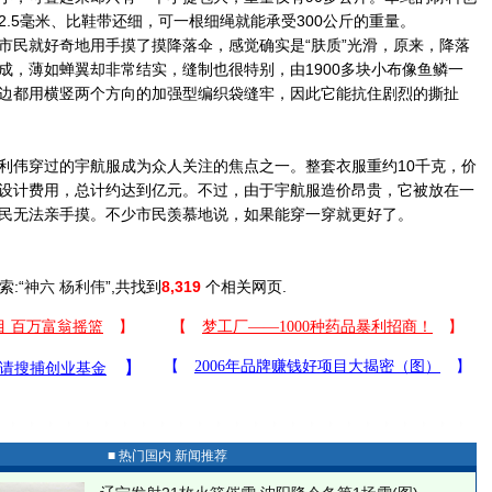
.5毫米、比鞋带还细，可一根细绳就能承受300公斤的重量。
民就好奇地用手摸了摸降落伞，感觉确实是“肤质”光滑，原来，降落
成，薄如蝉翼却非常结实，缝制也很特别，由1900多块小布像鱼鳞一
边都用横竖两个方向的加强型编织袋缝牢，因此它能抗住剧烈的撕扯
伟穿过的宇航服成为众人关注的焦点之一。整套衣服重约10千克，价
设计费用，总计约达到亿元。不过，由于宇航服造价昂贵，它被放在一
民无法亲手摸。不少市民羡慕地说，如果能穿一穿就更好了。
索:“
神六 杨利伟
”,共找到
8,319
个相关网页.
■ 热门国内 新闻推荐