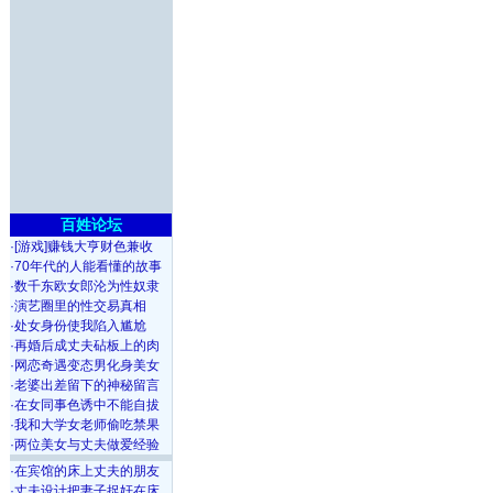
百姓论坛
·
[游戏]赚钱大亨财色兼收
·
70年代的人能看懂的故事
·
数千东欧女郎沦为性奴隶
·
演艺圈里的性交易真相
·
处女身份使我陷入尴尬
·
再婚后成丈夫砧板上的肉
·
网恋奇遇变态男化身美女
·
老婆出差留下的神秘留言
·
在女同事色诱中不能自拔
·
我和大学女老师偷吃禁果
·
两位美女与丈夫做爱经验
·
在宾馆的床上丈夫的朋友
·
丈夫设计把妻子捉奸在床