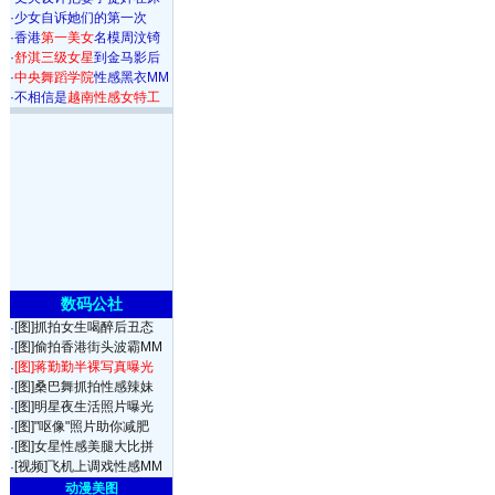
·
少女自诉她们的第一次
·
香港
第一美女
名模周汶锜
·
舒淇三级女星
到金马影后
·
中央舞蹈学院
性感黑衣MM
·
不相信是
越南性感女特工
数码公社
[图]抓拍女生喝醉后丑态
·
[图]偷拍香港街头波霸MM
·
[图]蒋勤勤半裸写真曝光
·
[图]桑巴舞抓拍性感辣妹
·
[图]明星夜生活照片曝光
·
[图]"呕像"照片助你减肥
·
[图]女星性感美腿大比拼
·
[视频]飞机上调戏性感MM
·
动漫美图