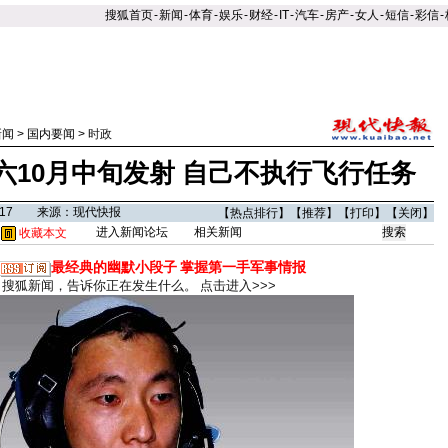
搜狐首页
-
新闻
-
体育
-
娱乐
-
财经
-
IT
-
汽车
-
房产
-
女人
-
短信
-
彩信
-
新闻
>
国内要闻
>
时政
六10月中旬发射 自己不执行飞行任务
03:17 来源：现代快报
【
热点排行
】【
推荐
】【
打印
】【
关闭
】
进入新闻论坛
相关新闻
收藏本文
最经典的幽默小段子
掌握第一手军事情报
搜狐新闻，告诉你正在发生什么。
点击进入>>>