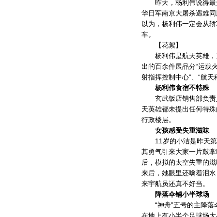
昨天，杨利伟说得最多
华日军南京大屠杀遇难同
以为，杨利伟一定会从轿
车。
【花絮】
杨利伟是航天英雄，更
出的百余件展品分“运载火箭
射指挥控制中心”、“航天
杨利伟食宿不特殊
玄武饭店销售部负责人
天英雄都未提出任何特殊
行政楼层。
女孩感受失重滋味
11岁的小洁是昨天第
其勇气引来大家一片鼓掌
后，模拟的太空失重的滋
来后，她眼里还噙着泪水
来宇航员还真不好当。
降落伞铺小半球场
“神舟”五号的主降落伞
在地上有小半个足球场大