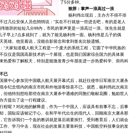
了5分多钟。
致辞：掌声一浪高过一浪
杨利伟出现后，主办方不得不排
不过几位安保人员也悄悄说：“实在不行就放一些进去吧，有的是老人
利伟致辞的短短几分钟内，市民的掌声更是一浪高过一浪。张先生就是
和儿子早上7点多就到了，就为了能见杨利伟一面。杨利伟是儿子的偶
天英雄。他笑着说，没能合影留念和拿到签名比较遗憾。
“大家知道载人航天工程是一个庞大的系统工程，它圆了中华民族的
不仅仅是我国高新技术的一个展现，也是我们国家综合国力的具体展
来热爱和了解航天，特别是能激发青少年朋友进一步热爱科学、崇尚科
不已
展中心参加完中国载人航天展开幕式后，就赶往侵华日军南京大屠杀
现令纪念馆内的南京市民和外地游客惊喜不已。据悉，杨利伟此次南京
，但他特别想给那些在南京大屠杀中遇难的同胞们敬献花圈，勉励世人
办方提出了这一行程建议。
程呢？对此他的解释是，作为一个中国人，应该具有前事不忘，后事
却，国耻应该铭记于心。在和平年代出生的现代人，回顾南京大屠杀那
，它告诉我们一个血的教训就是落后就要挨打。受到教育后，人们就会
工作、学习中去，现在社会的发展主要靠科技，中国航空科技事业的发
好回报。