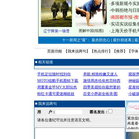
·
多项新规今实
·
中韩拒绝与日
·
南国都市报-搜
·
实话实说征集
·
上海天价手机号
图解中国(组图)
辽宁降第一场雪
十一新闻之“最”： 最赤胆忠心 | 最扑朔迷离 | 
页面功能 【
我来说两句
】【
热点排行
】【
推荐
】【字体
■ 相关链接
■ 我来说两句
用 户：
匿名发出：
请各位遵纪守法并注意语言文明。