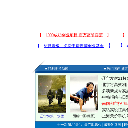
■ 精彩图片新闻
■ 热门国内 新
·
辽宁发射21枚
·
北京将高效利
·
多项新规今实
·
中韩拒绝与日
·
南国都市报-搜
·
实话实说征集
·
上海天价手机号
图解中国(组图)
辽宁降第一场雪
十一新闻之“最”： 最赤胆忠心 | 最扑朔迷离 | 