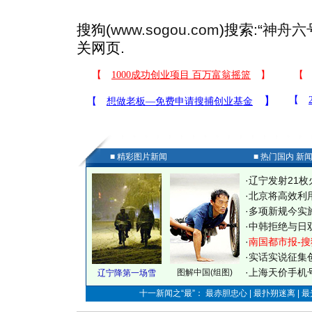
搜狗(
www.sogou.com
)搜索:“
神舟六
关网页.
■ 精彩图片新闻
■ 热门国内 新
·
辽宁发射21枚
·
北京将高效利
·
多项新规今实
·
中韩拒绝与日
·
南国都市报-搜
·
实话实说征集
·
上海天价手机号
图解中国(组图)
辽宁降第一场雪
十一新闻之“最”： 最赤胆忠心 | 最扑朔迷离 | 