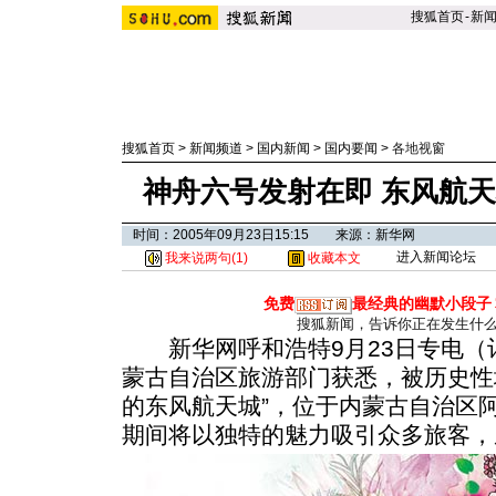
搜狐首页
-
新
搜狐首页
>
新闻频道
>
国内新闻
>
国内要闻
>
各地视窗
神舟六号发射在即 东风航
时间：2005年09月23日15:15 来源：新华网
进入新闻论坛
我来说两句(
1
)
收藏本文
免费
最经典的幽默小段子
搜狐新闻，告诉你正在发生什
新华网呼和浩特9月23日专电（
蒙古自治区旅游部门获悉，被历史性
的东风航天城”，位于内蒙古自治区阿
期间将以独特的魅力吸引众多旅客，