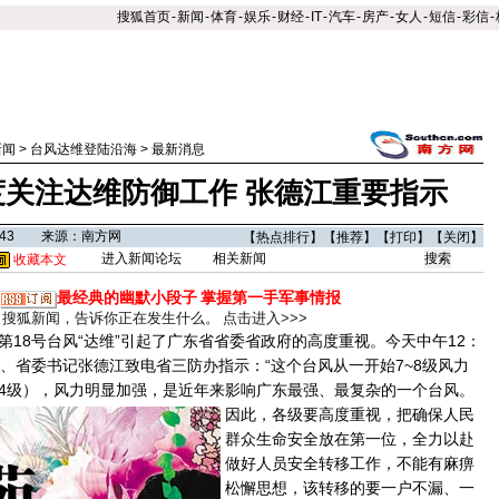
搜狐首页
-
新闻
-
体育
-
娱乐
-
财经
-
IT
-
汽车
-
房产
-
女人
-
短信
-
彩信
-
新闻
>
台风达维登陆沿海
>
最新消息
度关注达维防御工作 张德江重要指示
16:43 来源：南方网
【
热点排行
】【
推荐
】【
打印
】【
关闭
】
进入新闻论坛
相关新闻
收藏本文
最经典的幽默小段子
掌握第一手军事情报
搜狐新闻，告诉你正在发生什么。
点击进入>>>
8号台风“达维”引起了广东省省委省政府的高度重视。今天中午12：
员、省委书记张德江致电省三防办指示：“这个台风从一开始7~8级风力
约14级），风力明显加强，是近年来影响广东最强、最复杂的一个台风。
因此，各级要高度重视，把确保人民
群众生命安全放在第一位，全力以赴
做好人员安全转移工作，不能有麻痹
松懈思想，该转移的要一户不漏、一