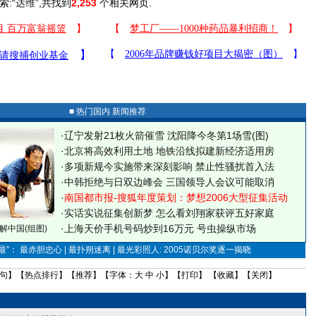
索:“
达维
”,共找到
2,253
个相关网页.
■ 热门国内 新闻推荐
·
辽宁发射21枚火箭催雪 沈阳降今冬第1场雪(图)
·
北京将高效利用土地 地铁沿线拟建新经济适用房
·
多项新规今实施带来深刻影响 禁止性骚扰首入法
·
中韩拒绝与日双边峰会 三国领导人会议可能取消
·
南国都市报-搜狐年度策划：梦想2006大型征集活动
·
实话实说征集创新梦
怎么看刘翔家获评五好家庭
·
上海天价手机号码炒到16万元 号虫操纵市场
解中国(组图)
”： 最赤胆忠心 | 最扑朔迷离 | 最光彩照人: 2005诺贝尔奖逐一揭晓
句
】【
热点排行
】【
推荐
】【字体：
大
中
小
】【
打印
】 【
收藏
】【
关闭
】