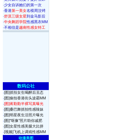
·
少女自诉她们的第一次
·
香港
第一美女
名模周汶锜
·
舒淇三级女星
到金马影后
·
中央舞蹈学院
性感黑衣MM
·
不相信是
越南性感女特工
数码公社
[图]抓拍女生喝醉后丑态
·
[图]偷拍香港街头波霸MM
·
[图]蒋勤勤半裸写真曝光
·
[图]桑巴舞抓拍性感辣妹
·
[图]明星夜生活照片曝光
·
[图]"呕像"照片助你减肥
·
[图]女星性感美腿大比拼
·
[视频]飞机上调戏性感MM
·
动漫美图