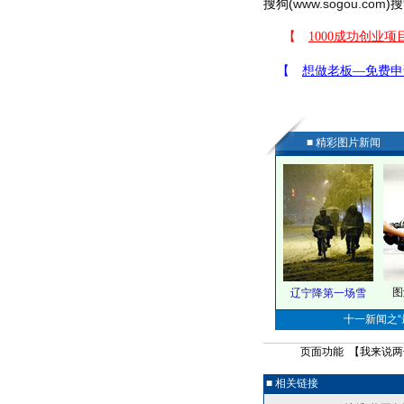
搜狗(
www.sogou.com
)搜
■ 精彩图片新闻
图
辽宁降第一场雪
十一新闻之“最
页面功能 【
我来说两
■ 相关链接