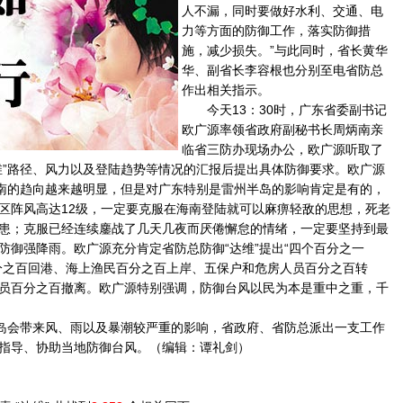
人不漏，同时要做好水利、交通、电
力等方面的防御工作，落实防御措
施，减少损失。”与此同时，省长黄华
华、副省长李容根也分别至电省防总
作出相关指示。
今天13：30时，广东省委副书记
欧广源率领省政府副秘书长周炳南亲
临省三防办现场办公，欧广源听取了
维”路径、风力以及登陆趋势等情况的汇报后提出具体防御要求。欧广源
海南的趋向越来越明显，但是对广东特别是雷州半岛的影响肯定是有的，
区阵风高达12级，一定要克服在海南登陆就可以麻痹轻敌的思想，死老
患；克服已经连续鏖战了几天几夜而厌倦懈怠的情绪，一定要坚持到最
防御强降雨。欧广源充分肯定省防总防御“达维”提出“四个百分之一
分之百回港、海上渔民百分之百上岸、五保户和危房人员百分之百转
员百分之百撤离。欧广源特别强调，防御台风以民为本是重中之重，千
岛会带来风、雨以及暴潮较严重的影响，省政府、省防总派出一支工作
指导、协助当地防御台风。（编辑：谭礼剑）