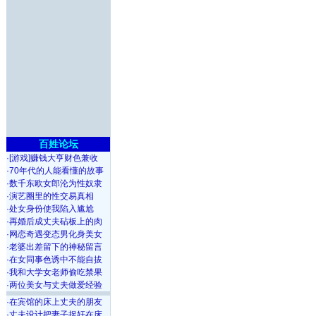
百姓论坛
·
[游戏]赚钱大亨财色兼收
·
70年代的人能看懂的故事
·
数千东欧女郎沦为性奴隶
·
演艺圈里的性交易真相
·
处女身份使我陷入尴尬
·
再婚后成丈夫砧板上的肉
·
网恋奇遇变态男化身美女
·
老婆出差留下的神秘留言
·
在女同事色诱中不能自拔
·
我和大学女老师偷吃禁果
·
两位美女与丈夫做爱经验
·
在宾馆的床上丈夫的朋友
·
丈夫设计把妻子捉奸在床