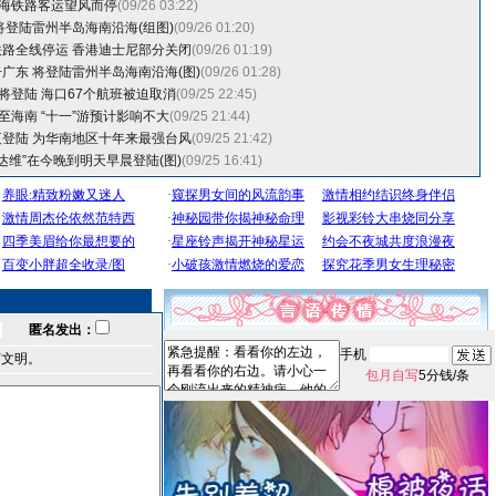
粤海铁路客运望风而停
(09/26 03:22)
将登陆雷州半岛海南沿海(组图)
(09/26 01:20)
路全线停运 香港迪士尼部分关闭
(09/26 01:19)
广东 将登陆雷州半岛海南沿海(图)
(09/26 01:28)
即将登陆 海口67个航班被迫取消
(09/25 22:45)
将至海南 “十一”游预计影响不大
(09/25 21:44)
登陆 为华南地区十年来最强台风
(09/25 21:42)
“达维”在今晚到明天早晨登陆(图)
(09/25 16:41)
匿名发出：
手机
言文明。
包月自写
5分钱/条