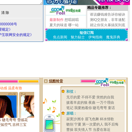
精品专题推荐：
谁说赚钱难告诉你秘诀
最新制作
想唱就唱
测IQ交朋友，非常速配
000008号
夏天的味道
哪一站
就让你笑火暴搞笑到底
理规定》
短信订阅
护互联网安全的规定》
焦点新闻
魅力贴士
伊甸指南
魔鬼辞典