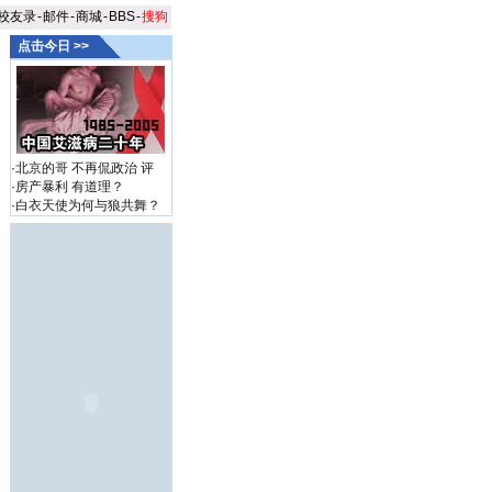
校友录
-
邮件
-
商城
-
BBS
-
搜狗
点击今日 >>
·
北京的哥 不再侃政治
评
·
房产暴利 有道理？
·
白衣天使为何与狼共舞？