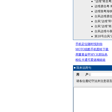
“达维”将至
达维袭击粤 
达维致粤海铁
台风达维袭击
台风“达维”
台风“达维”
台风达维今夜
第18号台风
■ 我来说两句
用 户：
请各位遵纪守法并注意语