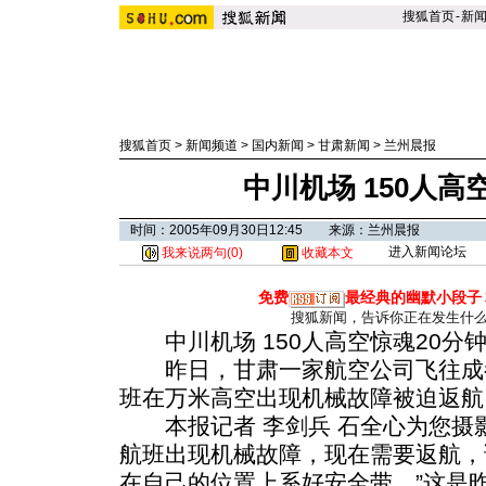
搜狐首页
-
新
搜狐首页
>
新闻频道
>
国内新闻
>
甘肃新闻
>
兰州晨报
中川机场 150人高
时间：2005年09月30日12:45 来源：兰州晨报
进入新闻论坛
我来说两句(
0
)
收藏本文
免费
最经典的幽默小段子
搜狐新闻，告诉你正在发生什
中川机场 150人高空惊魂20分
昨日，甘肃一家航空公司飞往成都昆
班在万米高空出现机械故障被迫返航
本报记者 李剑兵 石全心为您摄影
航班出现机械故障，现在需要返航，
在自己的位置上系好安全带。
”这是