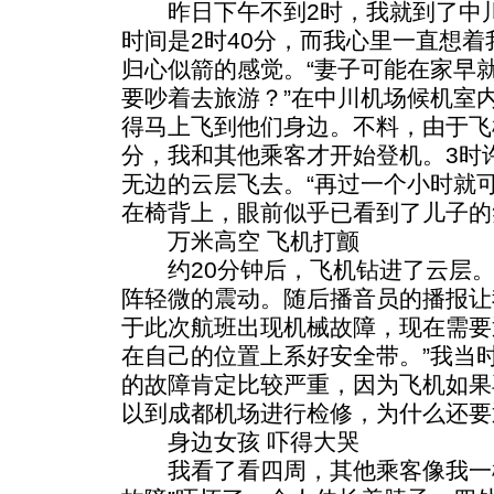
昨日下午不到2时，我就到了中川
时间是2时40分，而我心里一直想
归心似箭的感觉。“妻子可能在家早
要吵着去旅游？”在中川机场候机室
得马上飞到他们身边。不料，由于飞
分，我和其他乘客才开始登机。3时
无边的云层飞去。“再过一个小时就
在椅背上，眼前似乎已看到了儿子的
万米高空 飞机打颤
约20分钟后，飞机钻进了云层。
阵轻微的震动。随后播音员的播报让
于此次航班出现机械故障，现在需要
在自己的位置上系好安全带。”我当
的故障肯定比较严重，因为飞机如果
以到成都机场进行检修，为什么还要
身边女孩 吓得大哭
我看了看四周，其他乘客像我一样