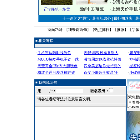
·
实话实说征集
·
上海天价手机号
图解中国(组图)
辽宁降第一场雪
十一新闻之“最”： 最赤胆忠心 | 最扑朔迷离 | 
页面功能 【
我来说两句
】【
热点排行
】【
推荐
】【字体
■ 相关链接
■ 我来说两句
用 户：
匿名发出：
请各位遵纪守法并注意语言文明。