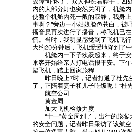
故障”吓坏了。众人伸长着脖子，四
内的大部分灯也突然关闭了，机舱内
使整个机舱内死一般的寂静，我身上
事啊？”旁边一小姑娘脸色苍白，被
播音员再次进行了播音，称飞机已在
慌。当时，我明显感觉到了飞机飞行
大约20分钟后，飞机缓缓地降到了
机舱内一下子欢跃起来，终于安
乘客开始给亲人打电话报平安。下午
架飞机，踏上回家旅程。
昨日晚上7时，记者打通了杜先生
了，正陪着妻子和儿子吃饭呢！”杜
航空公司
黄金周
加大飞机检修力度
“十一”黄金周到了，出行的旅客
的安全问题，记者昨日采访了该航空
的一位负责人称，当天ＭＵ2407次