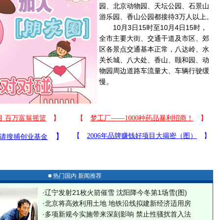
园、北京动物园、天坛公园、石景山
游乐园、香山公园都接待3万人以上。
10月3日15时至10月4日15时，
全市主要大街、交通干道及市区、郊
区各景点交通基本正常，八达岭、水
关长城、八大处、香山、颐和园、动
物园周边道路车流量大、车辆行驶缓
慢。
■ 热门国内 新闻推荐
·
辽宁发射21枚火箭催雪 沈阳降今冬第1场雪(图)
·
北京将高效利用土地 地铁沿线拟建新经济适用房
·
多项新规今实施带来深刻影响 禁止性骚扰首入法