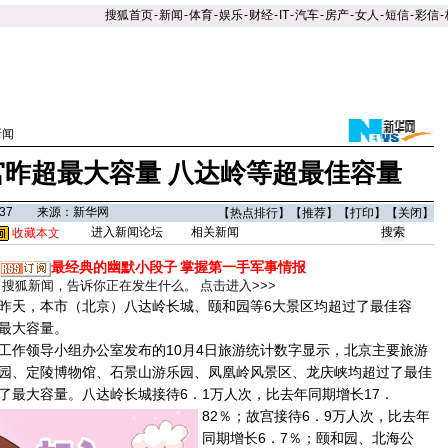
搜狐首页
-
新闻
-
体育
-
娱乐
-
财经
-
IT
-
汽车
-
房产
-
女人
-
短信
-
彩信
-
新闻
宫昨超最大容量 八达岭等超最佳容量
07:37 来源：新华网
【
热点排行
】【
推荐
】【
打印
】【
关闭
】
进入新闻论坛
相关新闻
收藏本文
最经典的幽默小段子
掌握第一手军事情报
搜狐新闻，告诉你正在发生什么。
点击进入>>>
天，本市（北京）八达岭长城、颐和园等6大景区均超过了最佳容
最大容量。
作领导小组办公室发布的10月4日旅游统计数字显示，北京主要旅游
园、定陵博物馆、石景山游乐园、凤凰岭风景区、龙庆峡均超过了最佳
了最大容量。
八达岭长城接待6．1万人次，比去年同期增长17．
82％；故宫接待6．9万人次，比去年
同期增长6．7％；颐和园、北海公