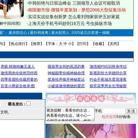
·
中韩拒绝与日双边峰会 三国领导人会议可能取消
·
南国都市报-搜狐年度策划：梦想2006大型征集活动
·
实话实说征集创新梦
怎么看刘翔家获评五好家庭
·
上海天价手机号码炒到16万元 号虫操纵市场
解中国(组图)
”： 最赤胆忠心 | 最扑朔迷离 | 最光彩照人: 2005诺贝尔奖逐一揭晓
句
】【
热点排行
】【
推荐
】【字体：
大
中
小
】【
打印
】 【
收藏
】【
关闭
】
匿名发出：
手机
言文明。
包月自写
5分钱/条