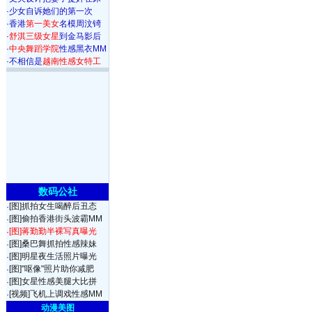
·
少女自诉她们的第一次
·
香港
第一美女
名模周汶锜
·
舒淇三级女星
到金马影后
·
中央舞蹈学院
性感黑衣MM
·
不相信是
越南性感女特工
数码公社
[图]抓拍女生喝醉后丑态
·
[图]偷拍香港街头波霸MM
·
[图]蒋勤勤半裸写真曝光
·
[图]桑巴舞抓拍性感辣妹
·
[图]明星夜生活照片曝光
·
[图]"呕像"照片助你减肥
·
[图]女星性感美腿大比拼
·
[视频]飞机上调戏性感MM
·
动漫美图