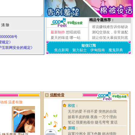
精品专题推荐：
谁说赚钱难告诉你秘诀
最新制作
想唱就唱
测IQ交朋友，非常速配
000008号
夏天的味道
哪一站
就让你笑火暴搞笑到底
理规定》
短信订阅
护互联网安全的规定》
焦点新闻
魅力贴士
伊甸指南
魔鬼辞典