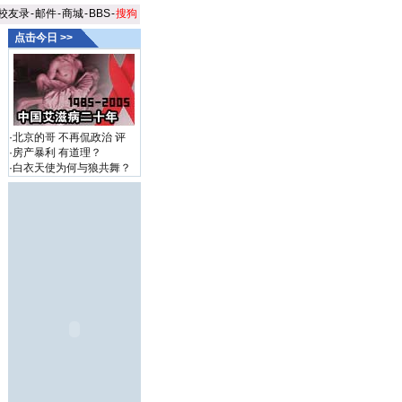
校友录
-
邮件
-
商城
-
BBS
-
搜狗
点击今日 >>
·
北京的哥 不再侃政治
评
·
房产暴利 有道理？
·
白衣天使为何与狼共舞？