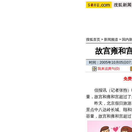
搜狐首页
>
新闻频道
>
国内
故宫雍和
时间：2005年10月05日
我来说两句(
0
)
免费
信报讯（记者张煦）昨
量，故宫和雍和宫超过了
昨天，北京假日旅游工
景点中八达岭长城、颐和
容量，故宫和雍和宫超过