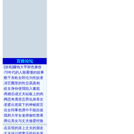
百姓论坛
·
[游戏]赚钱大亨财色兼收
·
70年代的人能看懂的故事
·
数千东欧女郎沦为性奴隶
·
演艺圈里的性交易真相
·
处女身份使我陷入尴尬
·
再婚后成丈夫砧板上的肉
·
网恋奇遇变态男化身美女
·
老婆出差留下的神秘留言
·
在女同事色诱中不能自拔
·
我和大学女老师偷吃禁果
·
两位美女与丈夫做爱经验
·
在宾馆的床上丈夫的朋友
·
丈夫设计把妻子捉奸在床