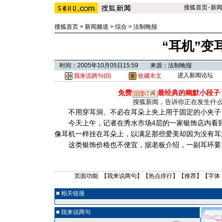
搜狐首页
-
新
搜狐首页
>
新闻频道
>
综合
>
法制晚报
“耳机”变
时间：2005年10月05日15:59 来源：法制晚报
进入新闻论坛
我来说两句(
0
)
收藏本文
免费
最经典的幽默小段子
搜狐新闻，告诉你正在发生什
不用穿耳洞、不必在耳朵上夹上用于固定的小夹子
今天上午，记者在秀水市场4层的一家银饰店内看到
像耳机一样挂在耳朵上，以满足那些爱美却因为没有耳
这类银饰价格也不便宜，据老板介绍，一副耳环要1
页面功能 【
我来说两句
】【
热点排行
】【
推荐
】【字体
■ 相关链接
■ 我来说两句