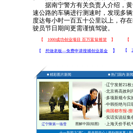
据南宁警方有关负责人介绍，黄
速公路的车辆进行测速时，发现多辆
度达每小时一百五十公里以上，存在
驶员节日期间更需谨慎驾驶。
■ 精彩图片新闻
■ 热门国内 新
·
辽宁发射21枚
·
北京将高效利
·
多项新规今实
·
中韩拒绝与日
·
南国都市报-搜
·
实话实说征集
·
上海天价手机号
图解中国(组图)
辽宁降第一场雪
十一新闻之“最”： 最赤胆忠心 | 最扑朔迷离 | 