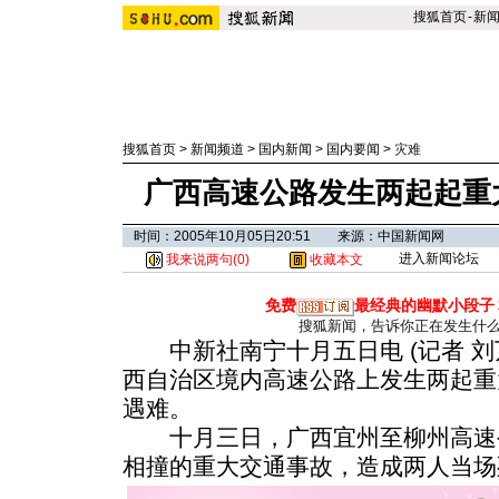
搜狐首页
-
新
搜狐首页
>
新闻频道
>
国内新闻
>
国内要闻
>
灾难
广西高速公路发生两起起重
时间：2005年10月05日20:51 来源：中国新闻网
进入新闻论坛
我来说两句(
0
)
收藏本文
免费
最经典的幽默小段子
搜狐新闻，告诉你正在发生什
中新社南宁十月五日电 (记者 刘
西自治区境内高速公路上发生两起重
遇难。
十月三日，广西宜州至柳州高速
相撞的重大交通事故，造成两人当场