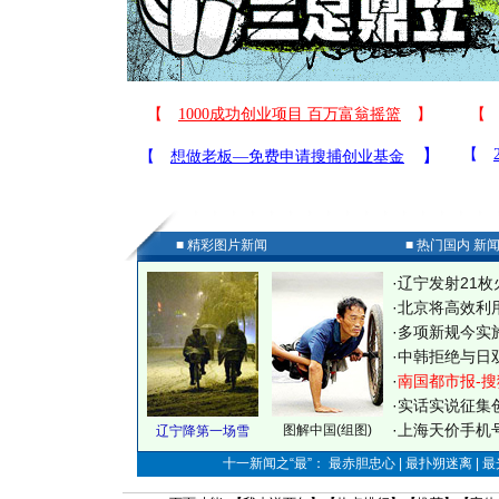
■ 精彩图片新闻
■ 热门国内 新
·
辽宁发射21枚
·
北京将高效利
·
多项新规今实
·
中韩拒绝与日
·
南国都市报-搜
·
实话实说征集
·
上海天价手机号
图解中国(组图)
辽宁降第一场雪
十一新闻之“最”： 最赤胆忠心 | 最扑朔迷离 | 