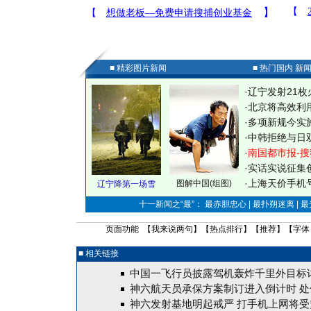
■ 精彩图片新闻
■ 热门国内 新
·
辽宁发射21枚
·
北京将高效利
·
多项新规今实
·
中韩拒绝与日
·
南国都市报-搜
·
实话实说征集
·
上海天价手机号
图解中国(组图)
辽宁降第一场雪
十一新闻之“最”： 最赤胆忠心 | 最扑朔迷离 | 
页面功能 【
我来说两句
】【
热点排行
】【
推荐
】【字体
■ 相关链接
中国一飞行员披露驾机轰炸千里外目标
神六航天员承保方案制订进入倒计时 处
神六发射基地明起戒严 打手机上网将受监