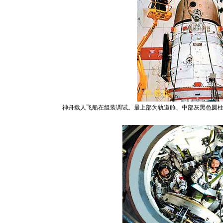
神舟载人飞船在组装调试。最上部为轨道舱、中部灰黑色圆柱