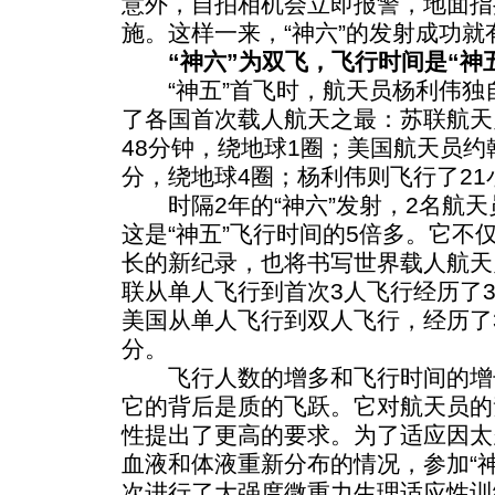
意外，自拍相机会立即报警，地面指
施。这样一来，“神六”的发射成功
“神六”为双飞，飞行时间是“神五
“神五”首飞时，航天员杨利伟独
了各国首次载人航天之最：苏联航天
48分钟，绕地球1圈；美国航天员约
分，绕地球4圈；杨利伟则飞行了21
时隔2年的“神六”发射，2名航天
这是“神五”飞行时间的5倍多。它不
长的新纪录，也将书写世界载人航天
联从单人飞行到首次3人飞行经历了3.
美国从单人飞行到双人飞行，经历了3
分。
飞行人数的增多和飞行时间的增
它的背后是质的飞跃。它对航天员的
性提出了更高的要求。为了适应因太
血液和体液重新分布的情况，参加“
次进行了大强度微重力生理适应性训