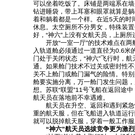
可以坐着吃饭了。床铺是两端系在墙
钻进睡袋，带上耳塞和眼罩就算是躺
着和躺着都是一个样。在近5天的时
休息。太空厕所不分男女，特殊装置
好，“神六”上没有女航天员，上厕所
开放“一室一厅”的技术难点在两
入轨道舱必须通过一道直径为0.6米
门处于关闭状态，“神六”飞行时，
通。如果舱门技术不过关或密封性不
关不上舱门或舱门漏气的险情。特别
舱要实施分离，万一舱门发生问题，
想。苏联“联盟”11号飞船在返回途
航天员在落地前不幸遇难。
航天员在升空、返回和遇到紧急情
重的航天服，但在飞船进入轨道运行
就可以脱掉航天服，穿着一般工作服
“神六”航天员选拔竞争更为激烈