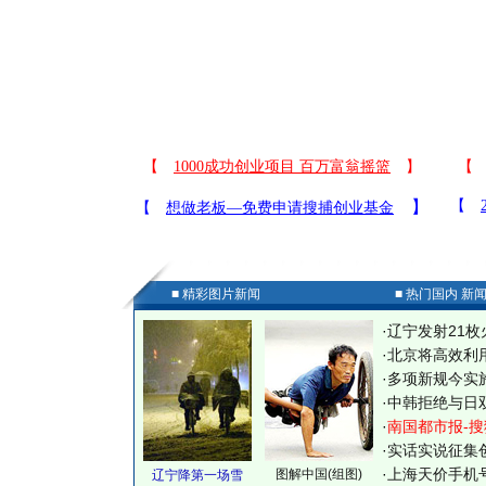
■ 精彩图片新闻
■ 热门国内 新
·
辽宁发射21枚
·
北京将高效利
·
多项新规今实
·
中韩拒绝与日
·
南国都市报-搜
·
实话实说征集
·
上海天价手机号
图解中国(组图)
辽宁降第一场雪