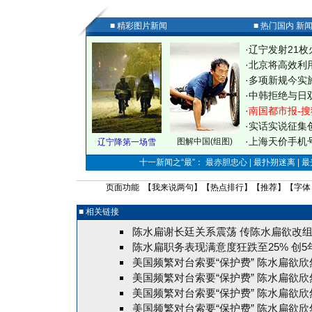
■ 精彩图片新闻
■ 热门国内 新
·
辽宁发射21枚
·
北京将高效利
·
多项新规今实
·
中韩拒绝与日
·
南国都市报-搜
·
实话实说征集
·
上海天价手机号
图解中国(组图)
辽宁降第一场雪
十一新闻之“最”： 最赤胆忠心 | 最扑朔迷离 | 
页面功能 【
我来说两句
】【
热点排行
】【
推荐
】【字体
■ 相关链接
陈水扁谢长廷关系震荡 传陈水扁欲改组
陈水扁职务表现满意度狂跌至25% 创
美国频繁对台索要“保护费” 陈水扁欲
美国频繁对台索要“保护费” 陈水扁欲
美国频繁对台索要“保护费” 陈水扁欲
美国频繁对台索要“保护费” 陈水扁欲