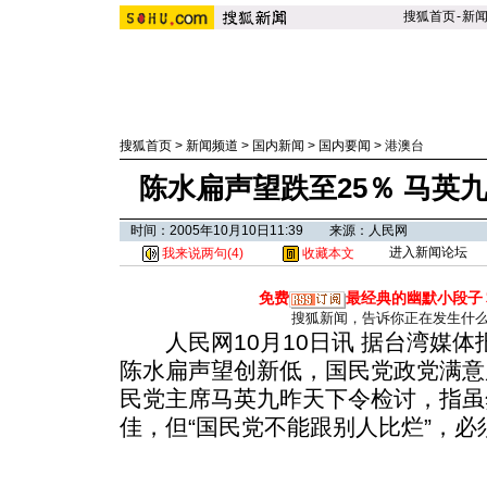
搜狐首页
-
新
搜狐首页
>
新闻频道
>
国内新闻
>
国内要闻
>
港澳台
陈水扁声望跌至25％ 马英
时间：2005年10月10日11:39 来源：人民网
进入新闻论坛
我来说两句(
4
)
收藏本文
免费
最经典的幽默小段子
搜狐新闻，告诉你正在发生什
人民网10月10日讯 据台湾媒体
陈水扁声望创新低，国民党政党满意
民党主席马英九昨天下令检讨，指虽
佳，但“国民党不能跟别人比烂”，