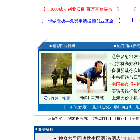
■ 精彩图片新闻
■ 热门国内 新
·
辽宁发射21枚
·
北京将高效利
·
多项新规今实
·
中韩拒绝与日
·
南国都市报-搜
·
实话实说征集
·
上海天价手机号
图解中国(组图)
辽宁降第一场雪
十一新闻之“最”： 最赤胆忠心 | 最扑朔迷离 | 
页面功能 【
我来说两句
】【
热点排行
】【
推荐
】【字体
■ 相关链接
神舟六号回收救生区图解(图表)
(10/10 2