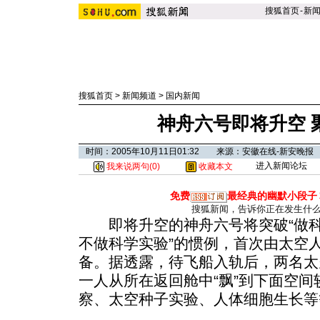
搜狐首页
-
新
搜狐首页
>
新闻频道
>
国内新闻
神舟六号即将升空 
时间：2005年10月11日01:32 来源：安徽在线-新安晚报
进入新闻论坛
我来说两句(
0
)
收藏本文
免费
最经典的幽默小段子
搜狐新闻，告诉你正在发生什
即将升空的神舟六号将突破“做科
不做科学实验”的惯例，首次由太空
备。据透露，待飞船入轨后，两名太
一人从所在返回舱中“飘”到下面空
察、太空种子实验、人体细胞生长等