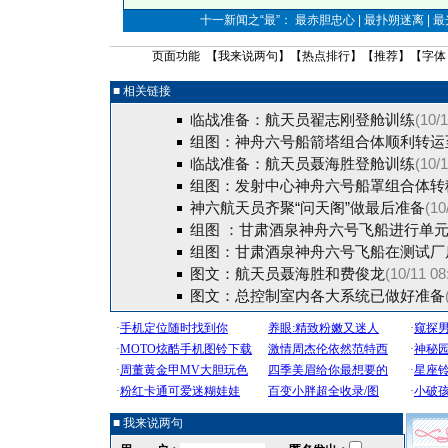
十一新闻之“最”： 最赤胆忠心 | 最扑朔迷离 | 
页面功能 【
我来说两句
】【
热点排行
】【
推荐
】【字体
■ 相关链接
临战准备：航天员翟志刚登舱训练
(10/
组图：神舟六号船箭塔组合体顺利转运
临战准备：航天员聂海胜登舱训练
(10/
组图：发射中心神舟六号船罩组合体转
神六航天员齐聚“问天阁”做最后准备
(10
组图 ：甘肃酒泉神舟六号飞船进行单
组图：甘肃酒泉神舟六号飞船在测试厂
图文：航天员聂海胜和费俊龙
(10/11 08
图文：总控制室内各大系统已做好准备
■ 我来说两句