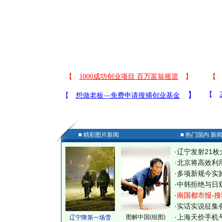
■ 精彩图片新闻
■ 热门国内 新
·
辽宁发射21枚
·
北京将高效利
·
多项新规今实
·
中韩拒绝与日
·
南国都市报-搜
·
实话实说征集
·
上海天价手机号
图解中国(组图)
辽宁降第一场雪