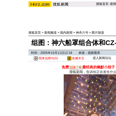
搜狐首页
-
新
搜狐首页
>
新闻频道
>
国内新闻
>
神舟六号
>
图片报道
组图：神六船罩组合体和CZ
时间：2005年10月11日12:18 来源：国新图库
进入新闻论坛
我来说两句(
0
)
收藏本文
免费
最经典的幽默小段子
搜狐新闻，告诉你正在发生什