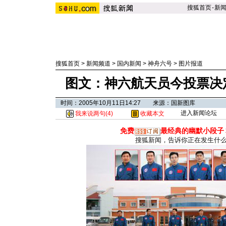
搜狐首页
-
新
搜狐首页
>
新闻频道
>
国内新闻
>
神舟六号
>
图片报道
图文：神六航天员今投票决
时间：2005年10月11日14:27 来源：国新图库
进入新闻论坛
我来说两句(
4
)
收藏本文
免费
最经典的幽默小段子
搜狐新闻，告诉你正在发生什