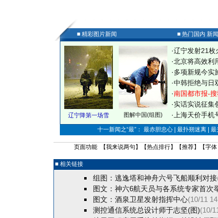
■ 精彩图片新闻
■ 热门国内 新
·
辽宁发射21枚
·
北京将高效利
·
多项新规今实
·
中韩拒绝与日
·
南国都市报-搜
·
实话实说征集
·
上海天价手机号
图解中国(组图)
辽宁降第一场雪
十一新闻之“最”： 最赤胆忠心 | 最扑朔迷离 | 
页面功能 【
我来说两句
】【
热点排行
】【
推荐
】【字体
■ 相关链接
组图：逃逸塔和神舟六号飞船顺利对接
图文：神六6航天员与各系统专家首次
图文：酒泉卫星发射指挥中心
(10/11 14
测控通信系统总设计师于志坚(图)
(10/1