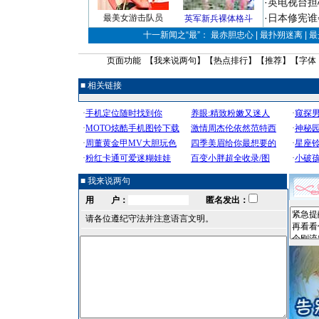
·
英电视台担
·
日本修宪谁
最美女游击队员
英军新兵裸体格斗
十一新闻之“最”： 最赤胆忠心 | 最扑朔迷离 | 
页面功能 【
我来说两句
】【
热点排行
】【
推荐
】【字体
■ 相关链接
■ 我来说两句
用 户：
匿名发出：
请各位遵纪守法并注意语言文明。