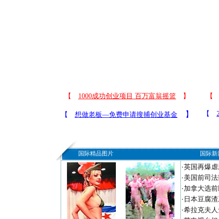
国际精品图片
国际新
·
英国再爆虐
·
美国前司法
·
加拿大选前
·
日本豆腐渣
·
希拉克夫人