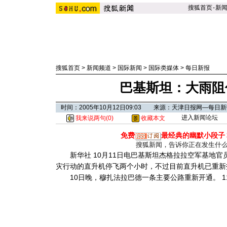
搜狐首页
-
新
搜狐首页
>
新闻频道
>
国际新闻
>
国际类媒体
>
每日新报
巴基斯坦：大雨阻
时间：2005年10月12日09:03 来源：天津日报网—每日
进入新闻论坛
我来说两句(
0
)
收藏本文
免费
最经典的幽默小段子
搜狐新闻，告诉你正在发生什
新华社 10月11日电巴基斯坦杰格拉拉空军基地官
灾行动的直升机停飞两个小时，不过目前直升机已重新
10日晚，穆扎法拉巴德一条主要公路重新开通。
1